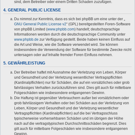
sind, dem Betreiber oder einem Dritten Schaden zuzufügen.
4. GENERAL PUBLIC LICENSE
Du nimmst zur Kenntnis, dass es sich bei phpBB um eine unter der „
GNU General Public License v2
“ (GPL) bereitgestellten Foren-Software
von phpBB Limited (
www.phpbb.com
) handelt; deutschsprachige
Informationen werden durch die deutschsprachige Community unter
www.phpbb.de
zur Verfügung gestellt. Beide haben keinen Einfluss auf
die Art und Weise, wie die Software verwendet wird. Sie können
insbesondere die Verwendung der Software für bestimmte Zwecke nicht
untersagen oder auf Inhalte fremder Foren Einfluss nehmen.
5. GEWÄHRLEISTUNG
Der Betreiber haftet mit Ausnahme der Verletzung von Leben, Körper
und Gesundheit und der Verletzung wesentlicher Vertragspflichten
(Kardinalpflichten) nur für Schäden, die auf ein vorsätzliches oder grob
fahrlässiges Verhalten zurückzuführen sind. Dies gilt auch für mittelbare
Folgeschäden wie insbesondere entgangenen Gewinn.
Die Haftung ist gegenüber Verbrauchern außer bei vorsätzlichem oder
grob fahrlässigem Verhalten oder bei Schäden aus der Verletzung von
Leben, Körper und Gesundheit und der Verletzung wesentlicher
Vertragspflichten (Kardinalpflichten) auf die bei Vertragsschluss
typischerweise vorhersehbaren Schäden und im übrigen der Höhe
nach auf die vertragstypischen Durchschnittsschäden begrenzt. Dies
gilt auch für mittelbare Folgeschäden wie insbesondere entgangenen
Gewinn.