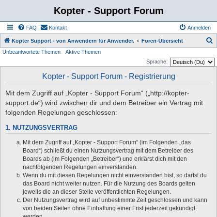
Kopter - Support Forum
FAQ
Kontakt
Anmelden
S
Kopter Support - von Anwendern für Anwender.
Foren-Übersicht
Unbeantwortete Themen
Aktive Themen
u
Sprache:
c
Kopter - Support Forum - Registrierung
h
e
Mit dem Zugriff auf „Kopter - Support Forum“ („http://kopter-
support.de“) wird zwischen dir und dem Betreiber ein Vertrag mit
folgenden Regelungen geschlossen:
1. NUTZUNGSVERTRAG
Mit dem Zugriff auf „Kopter - Support Forum“ (im Folgenden „das
Board“) schließt du einen Nutzungsvertrag mit dem Betreiber des
Boards ab (im Folgenden „Betreiber“) und erklärst dich mit den
nachfolgenden Regelungen einverstanden.
Wenn du mit diesen Regelungen nicht einverstanden bist, so darfst du
das Board nicht weiter nutzen. Für die Nutzung des Boards gelten
jeweils die an dieser Stelle veröffentlichten Regelungen.
Der Nutzungsvertrag wird auf unbestimmte Zeit geschlossen und kann
von beiden Seiten ohne Einhaltung einer Frist jederzeit gekündigt
werden.