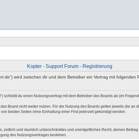
Kopter - Support Forum - Registrierung
port.de“) wird zwischen dir und dem Betreiber ein Vertrag mit folgende
d“) schließt du einen Nutzungsvertrag mit dem Betreiber des Boards ab (im Folgen
das Board nicht weiter nutzen. Für die Nutzung des Boards gelten jeweils die an di
von beiden Seiten ohne Einhaltung einer Frist jederzeit gekündigt werden.
hes, zeitlich und räumlich unbeschränktes und unentgeltliches Recht, deinen Beitr
digung des Nutzungsvertrages bestehen.