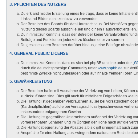
3. PFLICHTEN DES NUTZERS
Du erklärst mit der Erstellung eines Beitrags, dass er keine Inhalte e
Links und Bilder zu setzen bzw. zu verwenden.
Der Betreiber des Boards übt das Hausrecht aus. Bei Verstößen gege
Nutzung dieses Boards ausschließen und dir ein Hausverbot erteilen.
Du nimmst zur Kenntnis, dass der Betreiber keine Verantwortung für die
Beiträge und Funktionen jederzeit zu löschen oder zu sperren.
Du gestattest dem Betreiber darüber hinaus, deine Beiträge abzuände
4. GENERAL PUBLIC LICENSE
Du nimmst zur Kenntnis, dass es sich bei phpBB um eine unter der „
GN
durch die deutschsprachige Community unter
www.phpbb.de
zur Verf
bestimmte Zwecke nicht untersagen oder auf Inhalte fremder Foren Ei
5. GEWÄHRLEISTUNG
Der Betreiber haftet mit Ausnahme der Verletzung von Leben, Körper un
zurückzuführen sind. Dies gilt auch für mittelbare Folgeschäden wi
Die Haftung ist gegenüber Verbrauchern außer bei vorsätzlichem oder
(Kardinalpflichten) auf die bei Vertragsschluss typischerweise vorhe
insbesondere entgangenen Gewinn.
Die Haftung ist gegenüber Unternehmern außer bei der Verletzung von
vorhersehbaren Schäden und im Übrigen der Höhe nach auf die vertra
Die Haftungsbegrenzung der Absätze a bis c gilt sinngemäß auch zugun
Ansprüche für eine Haftung aus zwingendem nationalem Recht bleibe