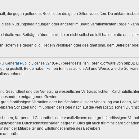
nthält, die gegen geltendes Recht oder die guten Sitten verstoßen. Du erklärst insb
n diese Nutzungsbedingungen oder anderer im Board veröffentlichten Regeln kann
 Inhalte von Beiträgen übernimmt, die er nicht selbst erstellt hat oder die er nich
rn, sofern sie gegen o. g. Regeln verstoßen oder geeignet sind, dem Betreiber od
U General Public License v2
“ (GPL) bereitgestellten Foren-Software von phpBB Li
ügung gestellt. Beide haben keinen Einfluss auf die Art und Weise, wie die Softwa
nfluss nehmen.
d Gesundheit und der Verletzung wesentlicher Vertragspflichten (Kardinalpflichten)
e insbesondere entgangenen Gewinn.
 grob fahrlässigem Verhalten oder bei Schäden aus der Verletzung von Leben, Kör
rsehbaren Schäden und im übrigen der Höhe nach auf die vertragstypischen Durchsc
 Leben, Körper und Gesundheit oder vorsätzlichem oder grob fahrlässigem Verhalte
gstypischen Durchschnittsschäden begrenzt. Dies gilt auch für mittelbare Schäd
sten der Mitarbeiter und Erfüllungsgehilfen des Betreibers.
n unberührt.