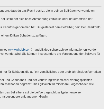
esondere, dass du das Recht besitzt, die in deinen Beiträgen verwendeten
 der Betreiber dich nach Abmahnung zeitweise oder dauerhaft von der
t zur Kenntnis genommen hat. Du gestattest dem Betreiber, dein Benutzerkonto,
er einem Dritten Schaden zuzufügen.
mited (
www.phpbb.com
) handelt; deutschsprachige Informationen werden
re verwendet wird. Sie können insbesondere die Verwendung der Software für
 nur für Schäden, die auf ein vorsätzliches oder grob fahrlässiges Verhalten
per und Gesundheit und der Verletzung wesentlicher Vertragspflichten
hnittsschäden begrenzt. Dies gilt auch für mittelbare Folgeschäden wie
n des Betreibers auf die bei Vertragsschluss typischerweise
en, insbesondere entgangenen Gewinn.