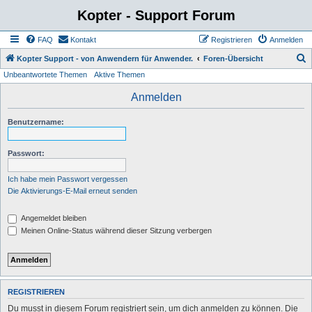
Kopter - Support Forum
FAQ
Kontakt
Registrieren
Anmelden
S
Kopter Support - von Anwendern für Anwender.
Foren-Übersicht
Unbeantwortete Themen
Aktive Themen
u
c
Anmelden
h
Benutzername:
e
Passwort:
Ich habe mein Passwort vergessen
Die Aktivierungs-E-Mail erneut senden
Angemeldet bleiben
Meinen Online-Status während dieser Sitzung verbergen
REGISTRIEREN
Du musst in diesem Forum registriert sein, um dich anmelden zu können. Die