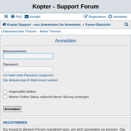
Kopter - Support Forum
FAQ
Kontakt
Registrieren
Anmelden
S
Kopter Support - von Anwendern für Anwender.
Foren-Übersicht
Unbeantwortete Themen
Aktive Themen
u
c
Anmelden
h
Benutzername:
e
Passwort:
Ich habe mein Passwort vergessen
Die Aktivierungs-E-Mail erneut senden
Angemeldet bleiben
Meinen Online-Status während dieser Sitzung verbergen
REGISTRIEREN
Du musst in diesem Forum registriert sein, um dich anmelden zu können. Die