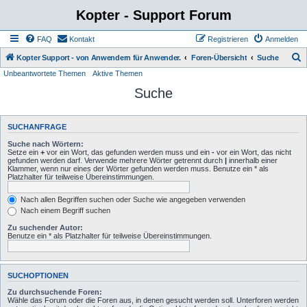
Kopter - Support Forum
FAQ
Kontakt
Registrieren
Anmelden
S
Kopter Support - von Anwendern für Anwender.
Foren-Übersicht
Suche
Unbeantwortete Themen
Aktive Themen
u
Suche
c
h
e
SUCHANFRAGE
Suche nach Wörtern:
Setze ein
+
vor ein Wort, das gefunden werden muss und ein
-
vor ein Wort, das nicht
gefunden werden darf. Verwende mehrere Wörter getrennt durch
|
innerhalb einer
Klammer, wenn nur eines der Wörter gefunden werden muss. Benutze ein * als
Platzhalter für teilweise Übereinstimmungen.
Nach allen Begriffen suchen oder Suche wie angegeben verwenden
Nach einem Begriff suchen
Zu suchender Autor:
Benutze ein * als Platzhalter für teilweise Übereinstimmungen.
SUCHOPTIONEN
Zu durchsuchende Foren:
Wähle das Forum oder die Foren aus, in denen gesucht werden soll. Unterforen werden