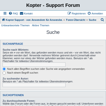
Kopter - Support Forum
FAQ
Kontakt
Registrieren
Anmelden
S
Kopter Support - von Anwendern für Anwender.
Foren-Übersicht
Suche
Unbeantwortete Themen
Aktive Themen
u
Suche
c
h
e
SUCHANFRAGE
Suche nach Wörtern:
Setze ein
+
vor ein Wort, das gefunden werden muss und ein
-
vor ein Wort, das nicht
gefunden werden darf. Verwende mehrere Wörter getrennt durch
|
innerhalb einer
Klammer, wenn nur eines der Wörter gefunden werden muss. Benutze ein * als
Platzhalter für teilweise Übereinstimmungen.
Nach allen Begriffen suchen oder Suche wie angegeben verwenden
Nach einem Begriff suchen
Zu suchender Autor:
Benutze ein * als Platzhalter für teilweise Übereinstimmungen.
SUCHOPTIONEN
Zu durchsuchende Foren:
Wähle das Forum oder die Foren aus, in denen gesucht werden soll. Unterforen werden