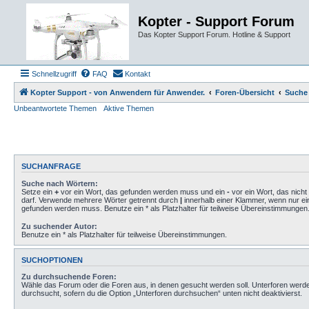
Kopter - Support Forum
Das Kopter Support Forum. Hotline & Support
Schnellzugriff
FAQ
Kontakt
Kopter Support - von Anwendern für Anwender.
Foren-Übersicht
Suche
Unbeantwortete Themen
Aktive Themen
SUCHANFRAGE
Suche nach Wörtern:
Setze ein
+
vor ein Wort, das gefunden werden muss und ein
-
vor ein Wort, das nich
darf. Verwende mehrere Wörter getrennt durch
|
innerhalb einer Klammer, wenn nur ei
gefunden werden muss. Benutze ein * als Platzhalter für teilweise Übereinstimmungen
Zu suchender Autor:
Benutze ein * als Platzhalter für teilweise Übereinstimmungen.
SUCHOPTIONEN
Zu durchsuchende Foren:
Wähle das Forum oder die Foren aus, in denen gesucht werden soll. Unterforen werd
durchsucht, sofern du die Option „Unterforen durchsuchen“ unten nicht deaktivierst.