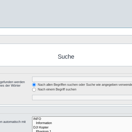
Suche
t gefunden werden
Nach allen Begriffen suchen oder Suche wie angegeben verwend
nes der Wörter
.
Nach einem Begriff suchen
en automatisch mit