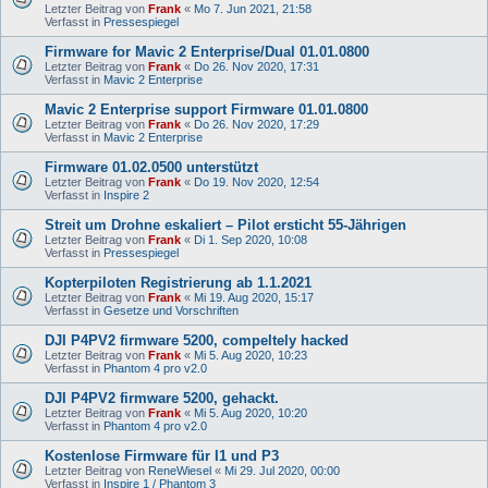
Letzter Beitrag von
Frank
«
Mo 7. Jun 2021, 21:58
Verfasst in
Pressespiegel
Firmware for Mavic 2 Enterprise/Dual 01.01.0800
Letzter Beitrag von
Frank
«
Do 26. Nov 2020, 17:31
Verfasst in
Mavic 2 Enterprise
Mavic 2 Enterprise support Firmware 01.01.0800
Letzter Beitrag von
Frank
«
Do 26. Nov 2020, 17:29
Verfasst in
Mavic 2 Enterprise
Firmware 01.02.0500 unterstützt
Letzter Beitrag von
Frank
«
Do 19. Nov 2020, 12:54
Verfasst in
Inspire 2
Streit um Drohne eskaliert – Pilot ersticht 55-Jährigen
Letzter Beitrag von
Frank
«
Di 1. Sep 2020, 10:08
Verfasst in
Pressespiegel
Kopterpiloten Registrierung ab 1.1.2021
Letzter Beitrag von
Frank
«
Mi 19. Aug 2020, 15:17
Verfasst in
Gesetze und Vorschriften
DJI P4PV2 firmware 5200, compeltely hacked
Letzter Beitrag von
Frank
«
Mi 5. Aug 2020, 10:23
Verfasst in
Phantom 4 pro v2.0
DJI P4PV2 firmware 5200, gehackt.
Letzter Beitrag von
Frank
«
Mi 5. Aug 2020, 10:20
Verfasst in
Phantom 4 pro v2.0
Kostenlose Firmware für I1 und P3
Letzter Beitrag von
ReneWiesel
«
Mi 29. Jul 2020, 00:00
Verfasst in
Inspire 1 / Phantom 3