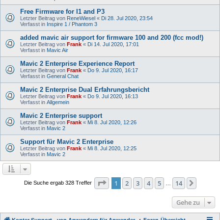
Free Firmware for I1 and P3
Letzter Beitrag von
ReneWiesel
«
Di 28. Jul 2020, 23:54
Verfasst in
Inspire 1 / Phantom 3
added mavic air support for firmware 100 and 200 (fcc mod!)
Letzter Beitrag von
Frank
«
Di 14. Jul 2020, 17:01
Verfasst in
Mavic Air
Mavic 2 Enterprise Experience Report
Letzter Beitrag von
Frank
«
Do 9. Jul 2020, 16:17
Verfasst in
General Chat
Mavic 2 Enterprise Dual Erfahrungsbericht
Letzter Beitrag von
Frank
«
Do 9. Jul 2020, 16:13
Verfasst in
Allgemein
Mavic 2 Enterprise support
Letzter Beitrag von
Frank
«
Mi 8. Jul 2020, 12:26
Verfasst in
Mavic 2
Support für Mavic 2 Enterprise
Letzter Beitrag von
Frank
«
Mi 8. Jul 2020, 12:25
Verfasst in
Mavic 2
Seite
1
von
14
1
2
3
4
5
14
Nächst
Die Suche ergab 328 Treffer
…
Gehe zu
Kopter Support - von Anwendern für Anwender.
Foren-Übersicht