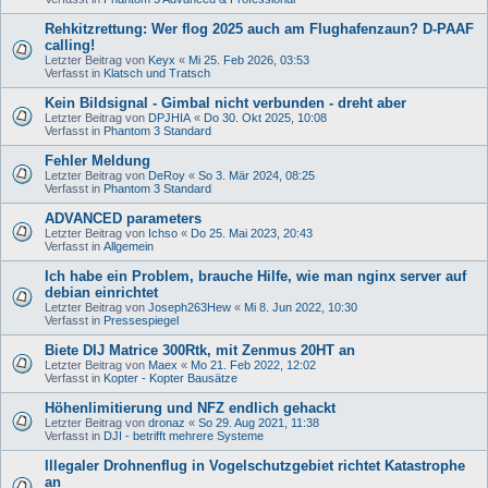
Rehkitzrettung: Wer flog 2025 auch am Flughafenzaun? D-PAAF
calling!
Letzter Beitrag von
Keyx
«
Mi 25. Feb 2026, 03:53
Verfasst in
Klatsch und Tratsch
Kein Bildsignal - Gimbal nicht verbunden - dreht aber
Letzter Beitrag von
DPJHIA
«
Do 30. Okt 2025, 10:08
Verfasst in
Phantom 3 Standard
Fehler Meldung
Letzter Beitrag von
DeRoy
«
So 3. Mär 2024, 08:25
Verfasst in
Phantom 3 Standard
ADVANCED parameters
Letzter Beitrag von
Ichso
«
Do 25. Mai 2023, 20:43
Verfasst in
Allgemein
Ich habe ein Problem, brauche Hilfe, wie man nginx server auf
debian einrichtet
Letzter Beitrag von
Joseph263Hew
«
Mi 8. Jun 2022, 10:30
Verfasst in
Pressespiegel
Biete DIJ Matrice 300Rtk, mit Zenmus 20HT an
Letzter Beitrag von
Maex
«
Mo 21. Feb 2022, 12:02
Verfasst in
Kopter - Kopter Bausätze
Höhenlimitierung und NFZ endlich gehackt
Letzter Beitrag von
dronaz
«
So 29. Aug 2021, 11:38
Verfasst in
DJI - betrifft mehrere Systeme
Illegaler Drohnenflug in Vogelschutzgebiet richtet Katastrophe
an