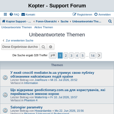
Kopter - Support Forum
FAQ
Kontakt
Registrieren
Anmelden
S
Kopter Support - von Anwendern für Anwender.
Foren-Übersicht
Suche
Unbeantwortete Themen
Unbeantwortete Themen
Aktive Themen
u
Unbeantwortete Themen
c
h
Zur erweiterten Suche
e
Suche
Erweiterte Suche
Seite
1
von
14
1
2
3
4
5
14
Nächst
Die Suche ergab 328 Treffer
…
Themen
У який спосіб mediator.te.ua утримує свою публіку
обізнаними найсвіжіших подій країни
Letzter Beitrag von
JoieReure
«
Mi 15. Jul 2026, 20:52
Verfasst in
Information
Що відкриває geodictionary.com.ua для користувачів, які
переймається земною корою
Letzter Beitrag von
WalterIrrip
«
Fr 10. Jul 2026, 19:57
Verfasst in
Phantom 4
Salongier parametry
Letzter Beitrag von
Howardambix
«
Mo 22. Jun 2026, 15:56
Verfasst in
Phantom 3 Advanced & Professional