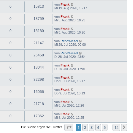
von
Frank
0
15813
Mi 19. Aug 2020, 15:17
von
Frank
0
18759
Mi 5. Aug 2020, 10:23
von
Frank
0
18180
Mi 5. Aug 2020, 10:20
von
ReneWiesel
0
21147
Mi 29. Jul 2020, 00:00
von
ReneWiesel
0
25458
Di 28. Jul 2020, 23:54
von
Frank
0
18044
Di 14. Jul 2020, 17:01
von
Frank
0
32298
Do 9. Jul 2020, 16:17
von
Frank
0
16066
Do 9. Jul 2020, 16:13
von
Frank
0
21718
Mi 8. Jul 2020, 12:26
von
Frank
0
17362
Mi 8. Jul 2020, 12:25
Seite
1
von
14
1
2
3
4
5
14
Nä
Die Suche ergab 328 Treffer
…