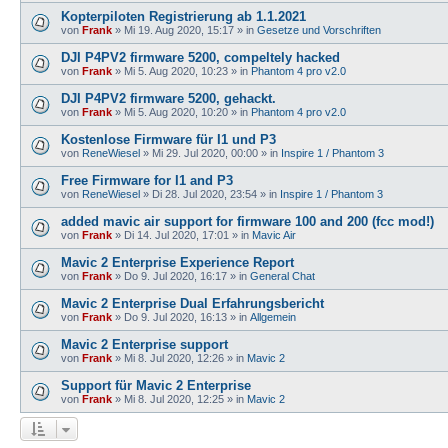
Kopterpiloten Registrierung ab 1.1.2021
von
Frank
»
Mi 19. Aug 2020, 15:17
» in
Gesetze und Vorschriften
DJI P4PV2 firmware 5200, compeltely hacked
von
Frank
»
Mi 5. Aug 2020, 10:23
» in
Phantom 4 pro v2.0
DJI P4PV2 firmware 5200, gehackt.
von
Frank
»
Mi 5. Aug 2020, 10:20
» in
Phantom 4 pro v2.0
Kostenlose Firmware für I1 und P3
von
ReneWiesel
»
Mi 29. Jul 2020, 00:00
» in
Inspire 1 / Phantom 3
Free Firmware for I1 and P3
von
ReneWiesel
»
Di 28. Jul 2020, 23:54
» in
Inspire 1 / Phantom 3
added mavic air support for firmware 100 and 200 (fcc mod!)
von
Frank
»
Di 14. Jul 2020, 17:01
» in
Mavic Air
Mavic 2 Enterprise Experience Report
von
Frank
»
Do 9. Jul 2020, 16:17
» in
General Chat
Mavic 2 Enterprise Dual Erfahrungsbericht
von
Frank
»
Do 9. Jul 2020, 16:13
» in
Allgemein
Mavic 2 Enterprise support
von
Frank
»
Mi 8. Jul 2020, 12:26
» in
Mavic 2
Support für Mavic 2 Enterprise
von
Frank
»
Mi 8. Jul 2020, 12:25
» in
Mavic 2