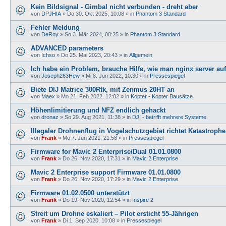
Kein Bildsignal - Gimbal nicht verbunden - dreht aber
von
DPJHIA
»
Do 30. Okt 2025, 10:08
» in
Phantom 3 Standard
Fehler Meldung
von
DeRoy
»
So 3. Mär 2024, 08:25
» in
Phantom 3 Standard
ADVANCED parameters
von
Ichso
»
Do 25. Mai 2023, 20:43
» in
Allgemein
Ich habe ein Problem, brauche Hilfe, wie man nginx server auf
von
Joseph263Hew
»
Mi 8. Jun 2022, 10:30
» in
Pressespiegel
Biete DIJ Matrice 300Rtk, mit Zenmus 20HT an
von
Maex
»
Mo 21. Feb 2022, 12:02
» in
Kopter - Kopter Bausätze
Höhenlimitierung und NFZ endlich gehackt
von
dronaz
»
So 29. Aug 2021, 11:38
» in
DJI - betrifft mehrere Systeme
Illegaler Drohnenflug in Vogelschutzgebiet richtet Katastrophe
von
Frank
»
Mo 7. Jun 2021, 21:58
» in
Pressespiegel
Firmware for Mavic 2 Enterprise/Dual 01.01.0800
von
Frank
»
Do 26. Nov 2020, 17:31
» in
Mavic 2 Enterprise
Mavic 2 Enterprise support Firmware 01.01.0800
von
Frank
»
Do 26. Nov 2020, 17:29
» in
Mavic 2 Enterprise
Firmware 01.02.0500 unterstützt
von
Frank
»
Do 19. Nov 2020, 12:54
» in
Inspire 2
Streit um Drohne eskaliert – Pilot ersticht 55-Jährigen
von
Frank
»
Di 1. Sep 2020, 10:08
» in
Pressespiegel