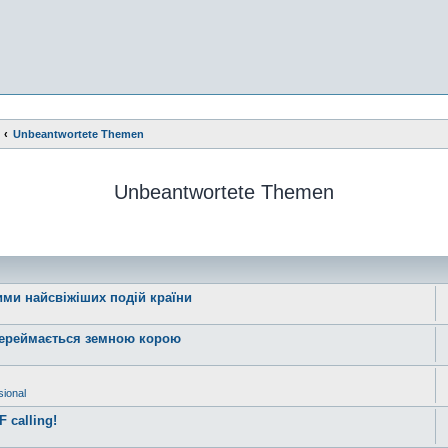
Unbeantwortete Themen
Unbeantwortete Themen
ними найсвіжіших подій країни
 переймається земною корою
ional
 calling!