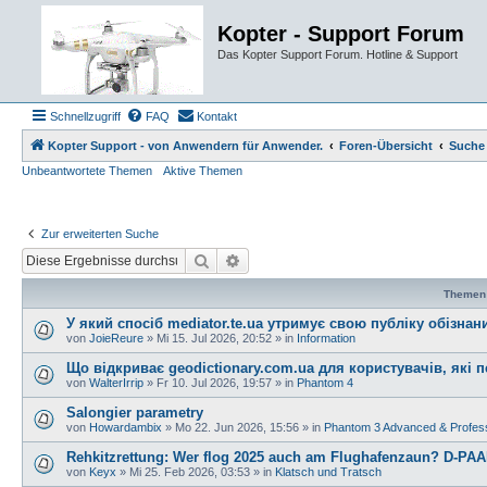
Kopter - Support Forum
Das Kopter Support Forum. Hotline & Support
Schnellzugriff
FAQ
Kontakt
Kopter Support - von Anwendern für Anwender.
Foren-Übersicht
Suche
Unbeantwortete Themen
Aktive Themen
Zur erweiterten Suche
Suche
Erweiterte Suche
Themen
У який спосіб mediator.te.ua утримує свою публіку обізна
von
JoieReure
»
Mi 15. Jul 2026, 20:52
» in
Information
Що відкриває geodictionary.com.ua для користувачів, які
von
WalterIrrip
»
Fr 10. Jul 2026, 19:57
» in
Phantom 4
Salongier parametry
von
Howardambix
»
Mo 22. Jun 2026, 15:56
» in
Phantom 3 Advanced & Profess
Rehkitzrettung: Wer flog 2025 auch am Flughafenzaun? D-PAAF
von
Keyx
»
Mi 25. Feb 2026, 03:53
» in
Klatsch und Tratsch