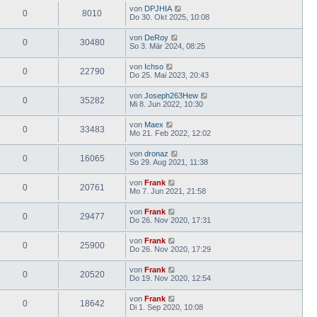
von
DPJHIA
0
8010
Do 30. Okt 2025, 10:08
von
DeRoy
0
30480
So 3. Mär 2024, 08:25
von
Ichso
0
22790
Do 25. Mai 2023, 20:43
von
Joseph263Hew
0
35282
Mi 8. Jun 2022, 10:30
von
Maex
0
33483
Mo 21. Feb 2022, 12:02
von
dronaz
0
16065
So 29. Aug 2021, 11:38
von
Frank
0
20761
Mo 7. Jun 2021, 21:58
von
Frank
0
29477
Do 26. Nov 2020, 17:31
von
Frank
0
25900
Do 26. Nov 2020, 17:29
von
Frank
0
20520
Do 19. Nov 2020, 12:54
von
Frank
0
18642
Di 1. Sep 2020, 10:08