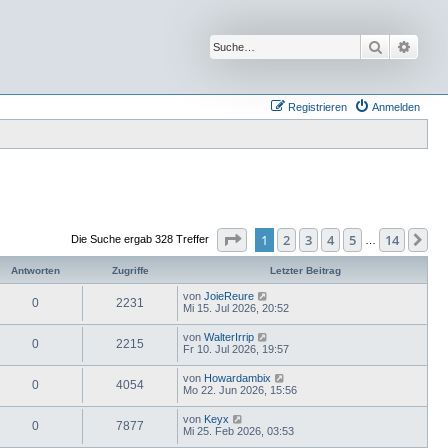
Suche
Erwei
Registrieren
Anmelden
Seite
1
von
14
1
2
3
4
5
14
Nä
Die Suche ergab 328 Treffer
…
Antworten
Zugriffe
Letzter Beitrag
von
JoieReure
0
2231
Mi 15. Jul 2026, 20:52
von
WalterIrrip
0
2215
Fr 10. Jul 2026, 19:57
von
Howardambix
0
4054
Mo 22. Jun 2026, 15:56
von
Keyx
0
7877
Mi 25. Feb 2026, 03:53