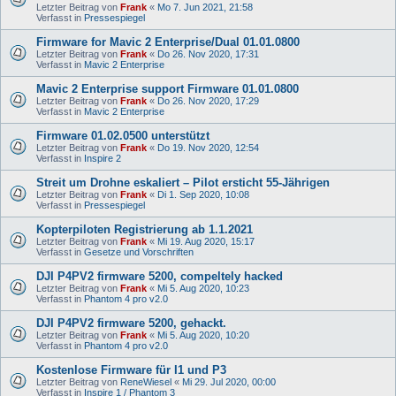
Letzter Beitrag von
Frank
«
Mo 7. Jun 2021, 21:58
Verfasst in
Pressespiegel
Firmware for Mavic 2 Enterprise/Dual 01.01.0800
Letzter Beitrag von
Frank
«
Do 26. Nov 2020, 17:31
Verfasst in
Mavic 2 Enterprise
Mavic 2 Enterprise support Firmware 01.01.0800
Letzter Beitrag von
Frank
«
Do 26. Nov 2020, 17:29
Verfasst in
Mavic 2 Enterprise
Firmware 01.02.0500 unterstützt
Letzter Beitrag von
Frank
«
Do 19. Nov 2020, 12:54
Verfasst in
Inspire 2
Streit um Drohne eskaliert – Pilot ersticht 55-Jährigen
Letzter Beitrag von
Frank
«
Di 1. Sep 2020, 10:08
Verfasst in
Pressespiegel
Kopterpiloten Registrierung ab 1.1.2021
Letzter Beitrag von
Frank
«
Mi 19. Aug 2020, 15:17
Verfasst in
Gesetze und Vorschriften
DJI P4PV2 firmware 5200, compeltely hacked
Letzter Beitrag von
Frank
«
Mi 5. Aug 2020, 10:23
Verfasst in
Phantom 4 pro v2.0
DJI P4PV2 firmware 5200, gehackt.
Letzter Beitrag von
Frank
«
Mi 5. Aug 2020, 10:20
Verfasst in
Phantom 4 pro v2.0
Kostenlose Firmware für I1 und P3
Letzter Beitrag von
ReneWiesel
«
Mi 29. Jul 2020, 00:00
Verfasst in
Inspire 1 / Phantom 3