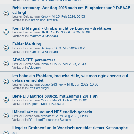
Rehkitzrettung: Wer flog 2025 auch am Flughafenzaun? D-PAAF
calling!
Letzter Beitrag von
Keyx
«
Mi 25. Feb 2026, 03:53
Verfasst in
Klatsch und Tratsch
Kein Bildsignal - Gimbal nicht verbunden - dreht aber
Letzter Beitrag von
DPJHIA
«
Do 30. Okt 2025, 10:08
Verfasst in
Phantom 3 Standard
Fehler Meldung
Letzter Beitrag von
DeRoy
«
So 3. Mär 2024, 08:25
Verfasst in
Phantom 3 Standard
ADVANCED parameters
Letzter Beitrag von
Ichso
«
Do 25. Mai 2023, 20:43
Verfasst in
Allgemein
Ich habe ein Problem, brauche Hilfe, wie man nginx server auf
debian einrichtet
Letzter Beitrag von
Joseph263Hew
«
Mi 8. Jun 2022, 10:30
Verfasst in
Pressespiegel
Biete DIJ Matrice 300Rtk, mit Zenmus 20HT an
Letzter Beitrag von
Maex
«
Mo 21. Feb 2022, 12:02
Verfasst in
Kopter - Kopter Bausätze
Höhenlimitierung und NFZ endlich gehackt
Letzter Beitrag von
dronaz
«
So 29. Aug 2021, 11:38
Verfasst in
DJI - betrifft mehrere Systeme
Illegaler Drohnenflug in Vogelschutzgebiet richtet Katastrophe
an