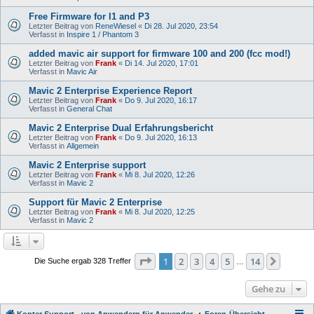
Free Firmware for I1 and P3
Letzter Beitrag von
ReneWiesel
«
Di 28. Jul 2020, 23:54
Verfasst in
Inspire 1 / Phantom 3
added mavic air support for firmware 100 and 200 (fcc mod!)
Letzter Beitrag von
Frank
«
Di 14. Jul 2020, 17:01
Verfasst in
Mavic Air
Mavic 2 Enterprise Experience Report
Letzter Beitrag von
Frank
«
Do 9. Jul 2020, 16:17
Verfasst in
General Chat
Mavic 2 Enterprise Dual Erfahrungsbericht
Letzter Beitrag von
Frank
«
Do 9. Jul 2020, 16:13
Verfasst in
Allgemein
Mavic 2 Enterprise support
Letzter Beitrag von
Frank
«
Mi 8. Jul 2020, 12:26
Verfasst in
Mavic 2
Support für Mavic 2 Enterprise
Letzter Beitrag von
Frank
«
Mi 8. Jul 2020, 12:25
Verfasst in
Mavic 2
Seite
1
von
14
1
2
3
4
5
14
Nächst
Die Suche ergab 328 Treffer
…
Gehe zu
Kopter Support - von Anwendern für Anwender.
Foren-Übersicht