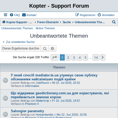
Kopter - Support Forum
FAQ
Kontakt
Registrieren
Anmelden
S
Kopter Support - von Anwendern für Anwender.
Foren-Übersicht
Suche
Unbeantwortete Themen
Unbeantwortete Themen
Aktive Themen
u
Unbeantwortete Themen
c
h
Zur erweiterten Suche
e
Suche
Erweiterte Suche
Seite
1
von
14
1
2
3
4
5
14
Nächst
Die Suche ergab 328 Treffer
…
Themen
У який спосіб mediator.te.ua утримує свою публіку
обізнаними найсвіжіших подій країни
Letzter Beitrag von
JoieReure
«
Mi 15. Jul 2026, 20:52
Verfasst in
Information
Що відкриває geodictionary.com.ua для користувачів, які
переймається земною корою
Letzter Beitrag von
WalterIrrip
«
Fr 10. Jul 2026, 19:57
Verfasst in
Phantom 4
Salongier parametry
Letzter Beitrag von
Howardambix
«
Mo 22. Jun 2026, 15:56
Verfasst in
Phantom 3 Advanced & Professional