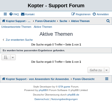
Kopter - Support Forum
FAQ
Kontakt
Registrieren
Anmelden
S
Kopter Support - von Anwendern für Anwender.
Foren-Übersicht
Suche
Aktive Themen
Unbeantwortete Themen
Aktive Themen
u
Aktive Themen
c
h
Zur erweiterten Suche
Die Suche ergab 0 Treffer • Seite
1
von
1
e
Es wurden keine passenden Ergebnisse gefunden.
Die Suche ergab 0 Treffer • Seite
1
von
1
Gehe zu
Kopter Support - von Anwendern für Anwender.
Foren-Übersicht
Style Developer by ©
GTA game
Forum.
Powered by
phpBB
® Forum Software © phpBB Limited
Deutsche Übersetzung durch
phpBB.de
Datenschutz
|
Nutzungsbedingungen