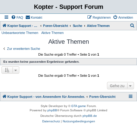
Kopter - Support Forum
FAQ
Kontakt
Registrieren
Anmelden
S
Kopter Support - von Anwendern für Anwender.
Foren-Übersicht
Suche
Aktive Themen
Unbeantwortete Themen
Aktive Themen
u
Aktive Themen
c
h
Zur erweiterten Suche
Die Suche ergab 0 Treffer • Seite
1
von
1
e
Es wurden keine passenden Ergebnisse gefunden.
Die Suche ergab 0 Treffer • Seite
1
von
1
Gehe zu
Kopter Support - von Anwendern für Anwender.
Foren-Übersicht
Style Developer by ©
GTA game
Forum.
Powered by
phpBB
® Forum Software © phpBB Limited
Deutsche Übersetzung durch
phpBB.de
Datenschutz
|
Nutzungsbedingungen