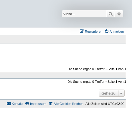
Suche
Erwei
Registrieren
Anmelden
Die Suche ergab 0 Treffer • Seite
1
von
1
Die Suche ergab 0 Treffer • Seite
1
von
1
Gehe zu
Kontakt
Impressum
Alle Cookies löschen
Alle Zeiten sind
UTC+02:00