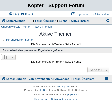
Kopter - Support Forum
FAQ
Kontakt
Registrieren
Anmelden
S
Kopter Support - von Anwendern für Anwender.
Foren-Übersicht
Suche
Aktive Themen
Unbeantwortete Themen
Aktive Themen
u
Aktive Themen
c
h
Zur erweiterten Suche
Die Suche ergab 0 Treffer • Seite
1
von
1
e
Es wurden keine passenden Ergebnisse gefunden.
Die Suche ergab 0 Treffer • Seite
1
von
1
Gehe zu
Kopter Support - von Anwendern für Anwender.
Foren-Übersicht
Style Developer by ©
GTA game
Forum.
Powered by
phpBB
® Forum Software © phpBB Limited
Deutsche Übersetzung durch
phpBB.de
Datenschutz
|
Nutzungsbedingungen