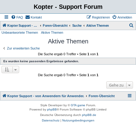
Kopter - Support Forum
FAQ
Kontakt
Registrieren
Anmelden
S
Kopter Support - von Anwendern für Anwender.
Foren-Übersicht
Suche
Aktive Themen
Unbeantwortete Themen
Aktive Themen
u
Aktive Themen
c
h
Zur erweiterten Suche
Die Suche ergab 0 Treffer • Seite
1
von
1
e
Es wurden keine passenden Ergebnisse gefunden.
Die Suche ergab 0 Treffer • Seite
1
von
1
Gehe zu
Kopter Support - von Anwendern für Anwender.
Foren-Übersicht
Style Developer by ©
GTA game
Forum.
Powered by
phpBB
® Forum Software © phpBB Limited
Deutsche Übersetzung durch
phpBB.de
Datenschutz
|
Nutzungsbedingungen