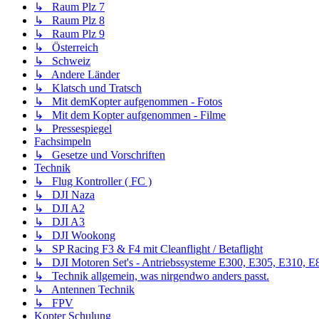
↳ Raum Plz 7
↳ Raum Plz 8
↳ Raum Plz 9
↳ Österreich
↳ Schweiz
↳ Andere Länder
↳ Klatsch und Tratsch
↳ Mit demKopter aufgenommen - Fotos
↳ Mit dem Kopter aufgenommen - Filme
↳ Pressespiegel
Fachsimpeln
↳ Gesetze und Vorschriften
Technik
↳ Flug Kontroller ( FC )
↳ DJI Naza
↳ DJI A2
↳ DJI A3
↳ DJI Wookong
↳ SP Racing F3 & F4 mit Cleanflight / Betaflight
↳ DJI Motoren Set's - Antriebssysteme E300, E305, E310, E8
↳ Technik allgemein, was nirgendwo anders passt.
↳ Antennen Technik
↳ FPV
Kopter Schulung