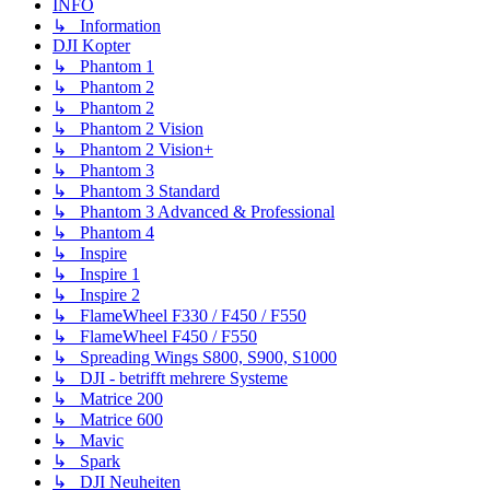
INFO
↳ Information
DJI Kopter
↳ Phantom 1
↳ Phantom 2
↳ Phantom 2
↳ Phantom 2 Vision
↳ Phantom 2 Vision+
↳ Phantom 3
↳ Phantom 3 Standard
↳ Phantom 3 Advanced & Professional
↳ Phantom 4
↳ Inspire
↳ Inspire 1
↳ Inspire 2
↳ FlameWheel F330 / F450 / F550
↳ FlameWheel F450 / F550
↳ Spreading Wings S800, S900, S1000
↳ DJI - betrifft mehrere Systeme
↳ Matrice 200
↳ Matrice 600
↳ Mavic
↳ Spark
↳ DJI Neuheiten