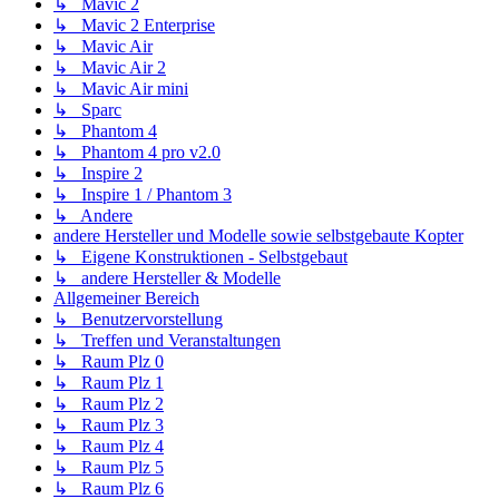
↳ Mavic 2
↳ Mavic 2 Enterprise
↳ Mavic Air
↳ Mavic Air 2
↳ Mavic Air mini
↳ Sparc
↳ Phantom 4
↳ Phantom 4 pro v2.0
↳ Inspire 2
↳ Inspire 1 / Phantom 3
↳ Andere
andere Hersteller und Modelle sowie selbstgebaute Kopter
↳ Eigene Konstruktionen - Selbstgebaut
↳ andere Hersteller & Modelle
Allgemeiner Bereich
↳ Benutzervorstellung
↳ Treffen und Veranstaltungen
↳ Raum Plz 0
↳ Raum Plz 1
↳ Raum Plz 2
↳ Raum Plz 3
↳ Raum Plz 4
↳ Raum Plz 5
↳ Raum Plz 6