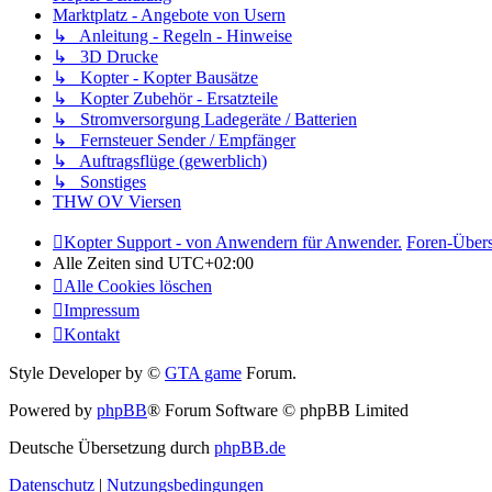
Marktplatz - Angebote von Usern
↳ Anleitung - Regeln - Hinweise
↳ 3D Drucke
↳ Kopter - Kopter Bausätze
↳ Kopter Zubehör - Ersatzteile
↳ Stromversorgung Ladegeräte / Batterien
↳ Fernsteuer Sender / Empfänger
↳ Auftragsflüge (gewerblich)
↳ Sonstiges
THW OV Viersen
Kopter Support - von Anwendern für Anwender.
Foren-Übers
Alle Zeiten sind
UTC+02:00
Alle Cookies löschen
Impressum
Kontakt
Style Developer by ©
GTA game
Forum.
Powered by
phpBB
® Forum Software © phpBB Limited
Deutsche Übersetzung durch
phpBB.de
Datenschutz
|
Nutzungsbedingungen