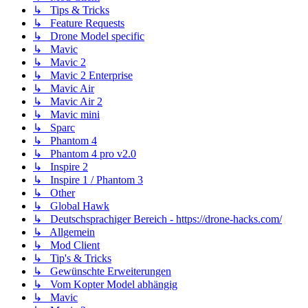
↳ Tips & Tricks
↳ Feature Requests
↳ Drone Model specific
↳ Mavic
↳ Mavic 2
↳ Mavic 2 Enterprise
↳ Mavic Air
↳ Mavic Air 2
↳ Mavic mini
↳ Sparc
↳ Phantom 4
↳ Phantom 4 pro v2.0
↳ Inspire 2
↳ Inspire 1 / Phantom 3
↳ Other
↳ Global Hawk
↳ Deutschsprachiger Bereich - https://drone-hacks.com/
↳ Allgemein
↳ Mod Client
↳ Tip's & Tricks
↳ Gewünschte Erweiterungen
↳ Vom Kopter Model abhängig
↳ Mavic