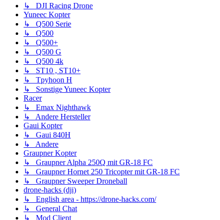
↳ DJI Racing Drone
Yuneec Kopter
↳ Q500 Serie
↳ Q500
↳ Q500+
↳ Q500 G
↳ Q500 4k
↳ ST10 , ST10+
↳ Tpyhoon H
↳ Sonstige Yuneec Kopter
Racer
↳ Emax Nighthawk
↳ Andere Hersteller
Gaui Kopter
↳ Gaui 840H
↳ Andere
Graupner Kopter
↳ Graupner Alpha 250Q mit GR-18 FC
↳ Graupner Hornet 250 Tricopter mit GR-18 FC
↳ Graupner Sweeper Droneball
drone-hacks (dji)
↳ English area - https://drone-hacks.com/
↳ General Chat
↳ Mod Client