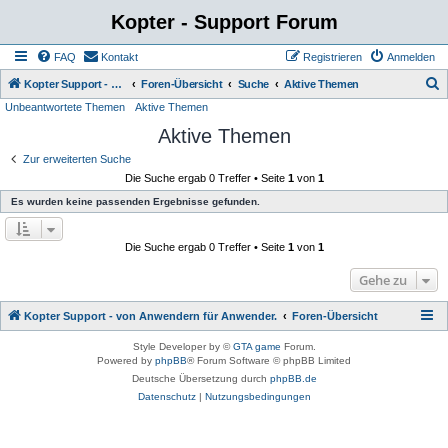
Kopter - Support Forum
FAQ
Kontakt
Registrieren
Anmelden
S
Kopter Support - von Anwendern für Anwender.
Foren-Übersicht
Suche
Aktive Themen
Unbeantwortete Themen
Aktive Themen
u
Aktive Themen
c
h
Zur erweiterten Suche
Die Suche ergab 0 Treffer • Seite
1
von
1
e
Es wurden keine passenden Ergebnisse gefunden.
Die Suche ergab 0 Treffer • Seite
1
von
1
Gehe zu
Kopter Support - von Anwendern für Anwender.
Foren-Übersicht
Style Developer by ©
GTA game
Forum.
Powered by
phpBB
® Forum Software © phpBB Limited
Deutsche Übersetzung durch
phpBB.de
Datenschutz
|
Nutzungsbedingungen