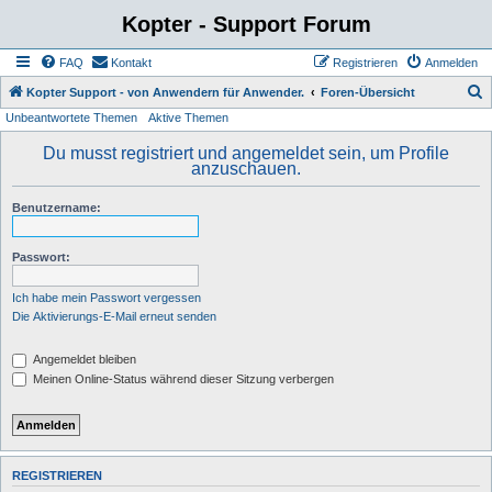
Kopter - Support Forum
FAQ
Kontakt
Registrieren
Anmelden
S
Kopter Support - von Anwendern für Anwender.
Foren-Übersicht
Unbeantwortete Themen
Aktive Themen
u
c
Du musst registriert und angemeldet sein, um Profile
anzuschauen.
h
e
Benutzername:
Passwort:
Ich habe mein Passwort vergessen
Die Aktivierungs-E-Mail erneut senden
Angemeldet bleiben
Meinen Online-Status während dieser Sitzung verbergen
REGISTRIEREN