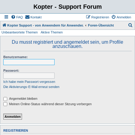
Kopter - Support Forum
FAQ
Kontakt
Registrieren
Anmelden
S
Kopter Support - von Anwendern für Anwender.
Foren-Übersicht
Unbeantwortete Themen
Aktive Themen
u
c
Du musst registriert und angemeldet sein, um Profile
anzuschauen.
h
e
Benutzername:
Passwort:
Ich habe mein Passwort vergessen
Die Aktivierungs-E-Mail erneut senden
Angemeldet bleiben
Meinen Online-Status während dieser Sitzung verbergen
REGISTRIEREN