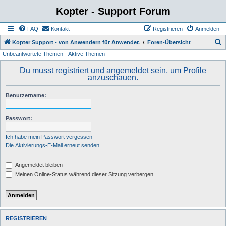
Kopter - Support Forum
FAQ
Kontakt
Registrieren
Anmelden
S
Kopter Support - von Anwendern für Anwender.
Foren-Übersicht
Unbeantwortete Themen
Aktive Themen
u
c
Du musst registriert und angemeldet sein, um Profile
anzuschauen.
h
e
Benutzername:
Passwort:
Ich habe mein Passwort vergessen
Die Aktivierungs-E-Mail erneut senden
Angemeldet bleiben
Meinen Online-Status während dieser Sitzung verbergen
REGISTRIEREN