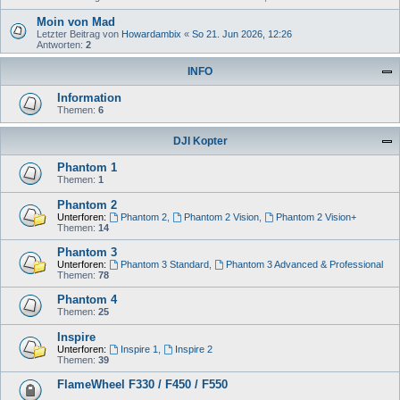
Moin von Mad
Letzter Beitrag von
Howardambix
«
So 21. Jun 2026, 12:26
Antworten:
2
INFO
Information
Themen:
6
DJI Kopter
Phantom 1
Themen:
1
Phantom 2
Unterforen:
Phantom 2
,
Phantom 2 Vision
,
Phantom 2 Vision+
Themen:
14
Phantom 3
Unterforen:
Phantom 3 Standard
,
Phantom 3 Advanced & Professional
Themen:
78
Phantom 4
Themen:
25
Inspire
Unterforen:
Inspire 1
,
Inspire 2
Themen:
39
FlameWheel F330 / F450 / F550