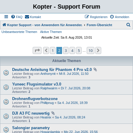
Kopter - Support Forum
FAQ
Kontakt
Registrieren
Anmelden
S
Kopter Support - von Anwendern für Anwender.
Foren-Übersicht
Unbeantwortete Themen
Aktive Themen
u
Aktuelle Zeit: Sa 8. Aug 2026, 13:01
c
h
Seite
2
von
10
1
2
3
4
5
10
Vorherige
Nächste
…
e
Aktuelle Themen
Deutsche Anleitung für Phantom 4 Pro v2.0
Letzter Beitrag von
Anthonynit
«
Mi 8. Jul 2026, 11:50
Antworten:
3
Yuneec Flugsimulator v3.0
Letzter Beitrag von
Ralphwairm
«
Di 7. Jul 2026, 20:08
Antworten:
2
Drohnenflugverbotszone
Letzter Beitrag von
Phillipnug
«
Sa 4. Jul 2026, 18:39
Antworten:
1
DJI A3 FC neuwertig
Letzter Beitrag von
Heatnix
«
Sa 4. Jul 2026, 08:24
Antworten:
1
Salongier parametry
Letzter Beitrag von
Howardambix
«
Mo 22. Jun 2026, 15:56