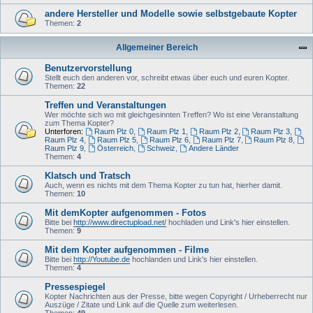
andere Hersteller und Modelle sowie selbstgebaute Kopter
Themen:
2
Allgemeiner Bereich
Benutzervorstellung
Stellt euch den anderen vor, schreibt etwas über euch und euren Kopter.
Themen:
22
Treffen und Veranstaltungen
Wer möchte sich wo mit gleichgesinnten Treffen? Wo ist eine Veranstaltung
zum Thema Kopter?
Unterforen:
Raum Plz 0
,
Raum Plz 1
,
Raum Plz 2
,
Raum Plz 3
,
Raum Plz 4
,
Raum Plz 5
,
Raum Plz 6
,
Raum Plz 7
,
Raum Plz 8
,
Raum Plz 9
,
Österreich
,
Schweiz
,
Andere Länder
Themen:
4
Klatsch und Tratsch
Auch, wenn es nichts mit dem Thema Kopter zu tun hat, hierher damit.
Themen:
10
Mit demKopter aufgenommen - Fotos
Bitte bei
http://www.directupload.net/
hochladen und Link's hier einstellen.
Themen:
9
Mit dem Kopter aufgenommen - Filme
Bitte bei
http://Youtube.de
hochlanden und Link's hier einstellen.
Themen:
4
Pressespiegel
Kopter Nachrichten aus der Presse, bitte wegen Copyright / Urheberrecht nur
Auszüge / Zitate und Link auf die Quelle zum weiterlesen.
Themen:
49