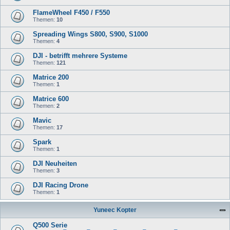
FlameWheel F450 / F550
Themen:
10
Spreading Wings S800, S900, S1000
Themen:
4
DJI - betrifft mehrere Systeme
Themen:
121
Matrice 200
Themen:
1
Matrice 600
Themen:
2
Mavic
Themen:
17
Spark
Themen:
1
DJI Neuheiten
Themen:
3
DJI Racing Drone
Themen:
1
Yuneec Kopter
Q500 Serie