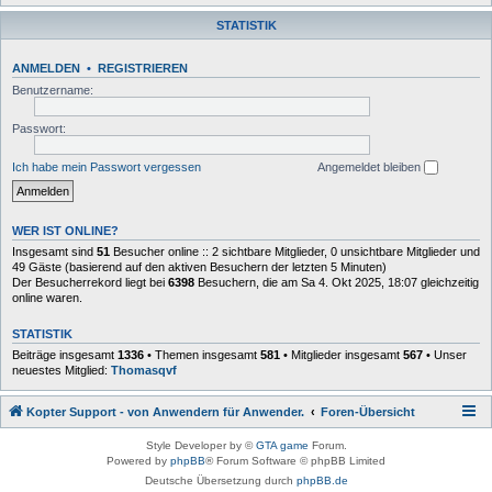
STATISTIK
ANMELDEN
•
REGISTRIEREN
Benutzername:
Passwort:
Ich habe mein Passwort vergessen
Angemeldet bleiben
WER IST ONLINE?
Insgesamt sind
51
Besucher online :: 2 sichtbare Mitglieder, 0 unsichtbare Mitglieder und
49 Gäste (basierend auf den aktiven Besuchern der letzten 5 Minuten)
Der Besucherrekord liegt bei
6398
Besuchern, die am Sa 4. Okt 2025, 18:07 gleichzeitig
online waren.
STATISTIK
Beiträge insgesamt
1336
• Themen insgesamt
581
• Mitglieder insgesamt
567
• Unser
neuestes Mitglied:
Thomasqvf
Kopter Support - von Anwendern für Anwender.
Foren-Übersicht
Style Developer by ©
GTA game
Forum.
Powered by
phpBB
® Forum Software © phpBB Limited
Deutsche Übersetzung durch
phpBB.de