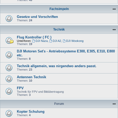
Fachsimpeln
Gesetze und Vorschriften
Themen:
24
Technik
Flug Kontroller ( FC )
Unterforen:
DJI Naza
,
DJI A2
,
DJI Wookong
Themen:
19
DJI Motoren Set's - Antriebssysteme E300, E305, E310, E800
etc.
Themen:
8
Technik allgemein, was nirgendwo anders passt.
Themen:
23
Antennen Technik
Themen:
10
FPV
Technik für FPV und Bildübertragung
Themen:
3
Forum
Kopter Schulung
Themen:
4