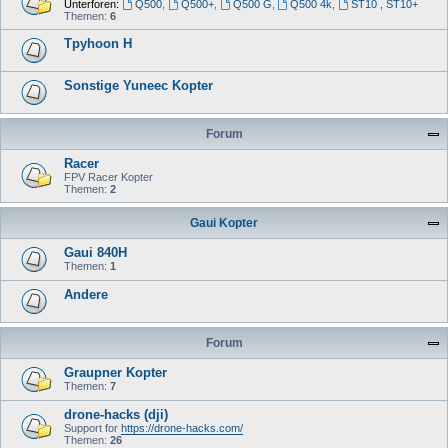
Unterforen:
Q500
,
Q500+
,
Q500 G
,
Q500 4k
,
ST10 , ST10+
Themen:
6
Tpyhoon H
Sonstige Yuneec Kopter
Forum
Racer
FPV Racer Kopter
Themen:
2
Gaui Kopter
Gaui 840H
Themen:
1
Andere
Forum
Graupner Kopter
Themen:
7
drone-hacks (dji)
Support for
https://drone-hacks.com/
Themen:
26