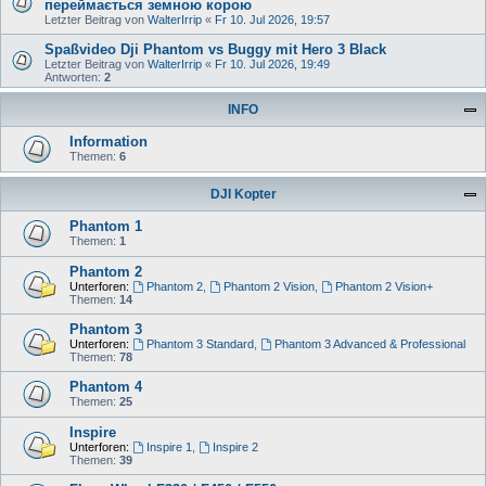
переймається земною корою
Letzter Beitrag von
WalterIrrip
«
Fr 10. Jul 2026, 19:57
Spaßvideo Dji Phantom vs Buggy mit Hero 3 Black
Letzter Beitrag von
WalterIrrip
«
Fr 10. Jul 2026, 19:49
Antworten:
2
INFO
Information
Themen:
6
DJI Kopter
Phantom 1
Themen:
1
Phantom 2
Unterforen:
Phantom 2
,
Phantom 2 Vision
,
Phantom 2 Vision+
Themen:
14
Phantom 3
Unterforen:
Phantom 3 Standard
,
Phantom 3 Advanced & Professional
Themen:
78
Phantom 4
Themen:
25
Inspire
Unterforen:
Inspire 1
,
Inspire 2
Themen:
39