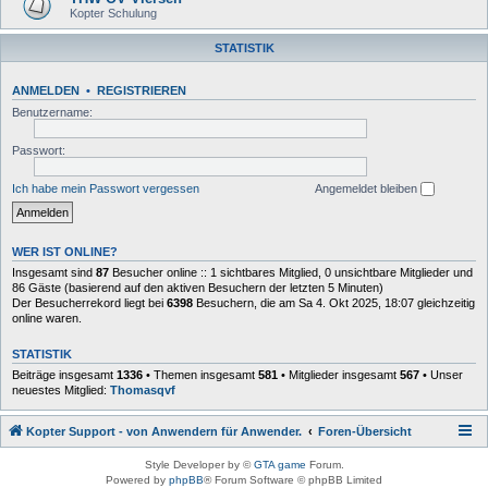
Kopter Schulung
STATISTIK
ANMELDEN
•
REGISTRIEREN
Benutzername:
Passwort:
Ich habe mein Passwort vergessen
Angemeldet bleiben
WER IST ONLINE?
Insgesamt sind
87
Besucher online :: 1 sichtbares Mitglied, 0 unsichtbare Mitglieder und
86 Gäste (basierend auf den aktiven Besuchern der letzten 5 Minuten)
Der Besucherrekord liegt bei
6398
Besuchern, die am Sa 4. Okt 2025, 18:07 gleichzeitig
online waren.
STATISTIK
Beiträge insgesamt
1336
• Themen insgesamt
581
• Mitglieder insgesamt
567
• Unser
neuestes Mitglied:
Thomasqvf
Kopter Support - von Anwendern für Anwender.
Foren-Übersicht
Style Developer by ©
GTA game
Forum.
Powered by
phpBB
® Forum Software © phpBB Limited