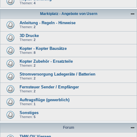
Themen:
4
Marktplatz - Angebote von Usern
Anleitung - Regeln - Hinweise
Themen:
2
3D Drucke
Themen:
2
Kopter - Kopter Bausätze
Themen:
8
Kopter Zubehör - Ersatzteile
Themen:
2
Stromversorgung Ladegeräte / Batterien
Themen:
2
Fernsteuer Sender / Empfänger
Themen:
2
Auftragsflüge (gewerblich)
Themen:
1
Sonstiges
Themen:
5
Forum
THW OV Viersen