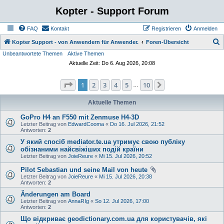
Kopter - Support Forum
FAQ
Kontakt
Registrieren
Anmelden
S
Kopter Support - von Anwendern für Anwender.
Foren-Übersicht
Unbeantwortete Themen
Aktive Themen
u
Aktuelle Zeit: Do 6. Aug 2026, 20:08
c
h
Seite
1
von
10
1
2
3
4
5
10
Nächste
…
e
Aktuelle Themen
GoPro H4 an F550 mit Zenmuse H4-3D
Letzter Beitrag von
EdwardCooma
«
Do 16. Jul 2026, 21:52
Antworten:
2
У який спосіб mediator.te.ua утримує свою публіку
обізнаними найсвіжіших подій країни
Letzter Beitrag von
JoieReure
«
Mi 15. Jul 2026, 20:52
Pilot Sebastian und seine Mail von heute
Letzter Beitrag von
JoieReure
«
Mi 15. Jul 2026, 20:38
Antworten:
2
Änderungen am Board
Letzter Beitrag von
AnnaRIg
«
So 12. Jul 2026, 17:00
Antworten:
2
Що відкриває geodictionary.com.ua для користувачів, які