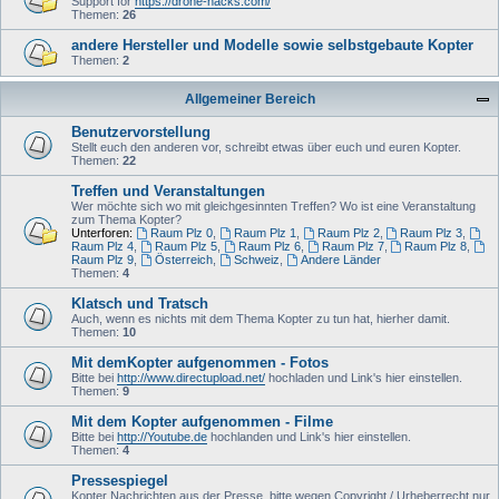
Support for
https://drone-hacks.com/
Themen:
26
andere Hersteller und Modelle sowie selbstgebaute Kopter
Themen:
2
Allgemeiner Bereich
Benutzervorstellung
Stellt euch den anderen vor, schreibt etwas über euch und euren Kopter.
Themen:
22
Treffen und Veranstaltungen
Wer möchte sich wo mit gleichgesinnten Treffen? Wo ist eine Veranstaltung
zum Thema Kopter?
Unterforen:
Raum Plz 0
,
Raum Plz 1
,
Raum Plz 2
,
Raum Plz 3
,
Raum Plz 4
,
Raum Plz 5
,
Raum Plz 6
,
Raum Plz 7
,
Raum Plz 8
,
Raum Plz 9
,
Österreich
,
Schweiz
,
Andere Länder
Themen:
4
Klatsch und Tratsch
Auch, wenn es nichts mit dem Thema Kopter zu tun hat, hierher damit.
Themen:
10
Mit demKopter aufgenommen - Fotos
Bitte bei
http://www.directupload.net/
hochladen und Link's hier einstellen.
Themen:
9
Mit dem Kopter aufgenommen - Filme
Bitte bei
http://Youtube.de
hochlanden und Link's hier einstellen.
Themen:
4
Pressespiegel
Kopter Nachrichten aus der Presse, bitte wegen Copyright / Urheberrecht nur