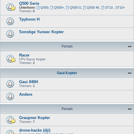
Q500 Serie
Unterforen:
Q500
,
Q500+
,
Q500 G
,
Q500 4k
,
ST10 , ST10+
Themen:
6
Tpyhoon H
Sonstige Yuneec Kopter
Forum
Racer
FPV Racer Kopter
Themen:
2
Gaui Kopter
Gaui 840H
Themen:
1
Andere
Forum
Graupner Kopter
Themen:
7
drone-hacks (dji)