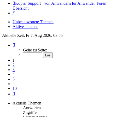
Kopter Support - von Anwendern für Anwender.
Foren-
Übersicht
Suche
Unbeantwortete Themen
Aktive Themen
Aktuelle Zeit: Fr 7. Aug 2026, 08:55
Seite
1
Gehe zu Seite:
von
10
1
2
3
4
5
…
10
Nächste
Aktuelle Themen
Antworten
Zugriffe