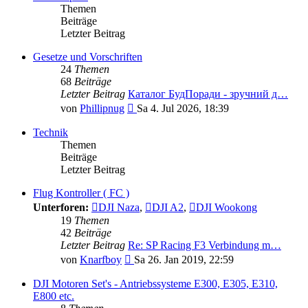
Themen
Beiträge
Letzter Beitrag
Gesetze und Vorschriften
24
Themen
68
Beiträge
Letzter Beitrag
Каталог БудПоради - зручний д…
Neuester
von
Phillipnug
Sa 4. Jul 2026, 18:39
Beitrag
Technik
Themen
Beiträge
Letzter Beitrag
Flug Kontroller ( FC )
Unterforen:
DJI Naza
,
DJI A2
,
DJI Wookong
19
Themen
42
Beiträge
Letzter Beitrag
Re: SP Racing F3 Verbindung m…
Neuester
von
Knarfboy
Sa 26. Jan 2019, 22:59
Beitrag
DJI Motoren Set's - Antriebssysteme E300, E305, E310,
E800 etc.