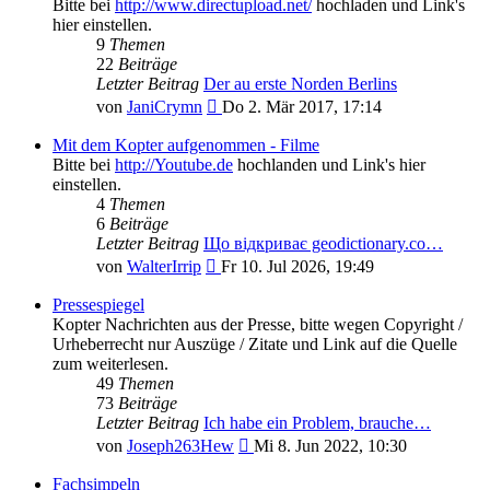
Bitte bei
http://www.directupload.net/
hochladen und Link's
hier einstellen.
9
Themen
22
Beiträge
Letzter Beitrag
Der au erste Norden Berlins
Neuester
von
JaniCrymn
Do 2. Mär 2017, 17:14
Beitrag
Mit dem Kopter aufgenommen - Filme
Bitte bei
http://Youtube.de
hochlanden und Link's hier
einstellen.
4
Themen
6
Beiträge
Letzter Beitrag
Що відкриває geodictionary.co…
Neuester
von
WalterIrrip
Fr 10. Jul 2026, 19:49
Beitrag
Pressespiegel
Kopter Nachrichten aus der Presse, bitte wegen Copyright /
Urheberrecht nur Auszüge / Zitate und Link auf die Quelle
zum weiterlesen.
49
Themen
73
Beiträge
Letzter Beitrag
Ich habe ein Problem, brauche…
Neuester
von
Joseph263Hew
Mi 8. Jun 2022, 10:30
Beitrag
Fachsimpeln