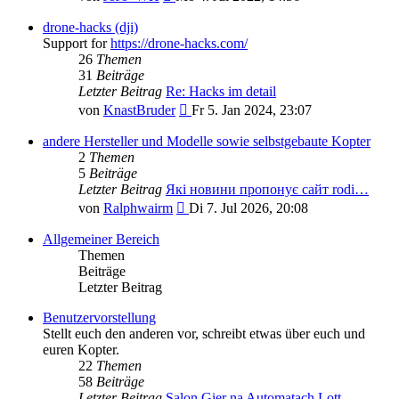
Beitrag
drone-hacks (dji)
Support for
https://drone-hacks.com/
26
Themen
31
Beiträge
Letzter Beitrag
Re: Hacks im detail
Neuester
von
KnastBruder
Fr 5. Jan 2024, 23:07
Beitrag
andere Hersteller und Modelle sowie selbstgebaute Kopter
2
Themen
5
Beiträge
Letzter Beitrag
Які новини пропонує сайт rodi…
Neuester
von
Ralphwairm
Di 7. Jul 2026, 20:08
Beitrag
Allgemeiner Bereich
Themen
Beiträge
Letzter Beitrag
Benutzervorstellung
Stellt euch den anderen vor, schreibt etwas über euch und
euren Kopter.
22
Themen
58
Beiträge
Letzter Beitrag
Salon Gier na Automatach Lott…