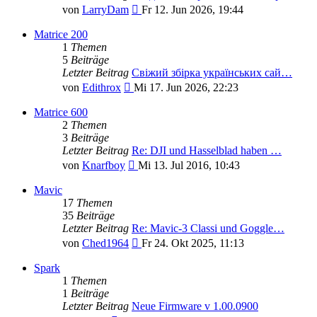
Neuester
von
LarryDam
Fr 12. Jun 2026, 19:44
Beitrag
Matrice 200
1
Themen
5
Beiträge
Letzter Beitrag
Свіжий збірка українських сай…
Neuester
von
Edithrox
Mi 17. Jun 2026, 22:23
Beitrag
Matrice 600
2
Themen
3
Beiträge
Letzter Beitrag
Re: DJI und Hasselblad haben …
Neuester
von
Knarfboy
Mi 13. Jul 2016, 10:43
Beitrag
Mavic
17
Themen
35
Beiträge
Letzter Beitrag
Re: Mavic-3 Classi und Goggle…
Neuester
von
Ched1964
Fr 24. Okt 2025, 11:13
Beitrag
Spark
1
Themen
1
Beiträge
Letzter Beitrag
Neue Firmware v 1.00.0900