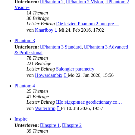
Unterforen:
Phantom 2
,
Phantom 2 Vision
,
Phantom 2
Vision+
14
Themen
36
Beiträge
Letzter Beitrag
Die letzten Phantom 2 nun pre…
Neuester
von
Knarfboy
Mi 24. Feb 2016, 17:02
Beitrag
Phantom 3
Unterforen:
Phantom 3 Standard
,
Phantom 3 Advanced
& Professional
78
Themen
221
Beiträge
Letzter Beitrag
Salongier parametry
Neuester
von
Howardambix
Mo 22. Jun 2026, 15:56
Beitrag
Phantom 4
25
Themen
41
Beiträge
Letzter Beitrag
Що відкриває geodictionary.co…
Neuester
von
WalterIrrip
Fr 10. Jul 2026, 19:57
Beitrag
Inspire
Unterforen:
Inspire 1
,
Inspire 2
39
Themen