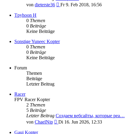
Neuester
von
dieterste36
Fr 9. Feb 2018, 16:56
Beitrag
Tpyhoon H
0
Themen
0
Beiträge
Keine Beiträge
Sonstige Yuneec Kopter
0
Themen
0
Beiträge
Keine Beiträge
Forum
Themen
Beiträge
Letzter Beitrag
Racer
FPV Racer Kopter
2
Themen
5
Beiträge
Letzter Beitrag
Создаем вебсайты, которые реа…
Neuester
von
ChaelNip
Di 16. Jun 2026, 12:33
Beitrag
Gaui Kopter