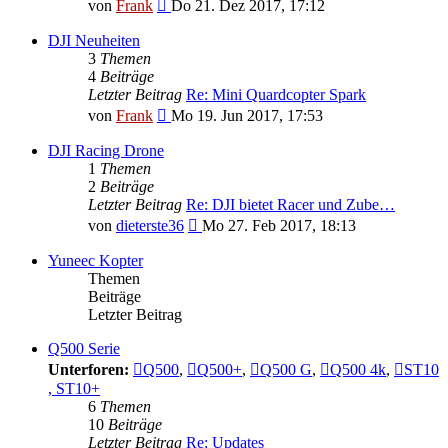
Neuester
von
Frank
Do 21. Dez 2017, 17:12
Beitrag
DJI Neuheiten
3
Themen
4
Beiträge
Letzter Beitrag
Re: Mini Quardcopter Spark
Neuester
von
Frank
Mo 19. Jun 2017, 17:53
Beitrag
DJI Racing Drone
1
Themen
2
Beiträge
Letzter Beitrag
Re: DJI bietet Racer und Zube…
Neuester
von
dieterste36
Mo 27. Feb 2017, 18:13
Beitrag
Yuneec Kopter
Themen
Beiträge
Letzter Beitrag
Q500 Serie
Unterforen:
Q500
,
Q500+
,
Q500 G
,
Q500 4k
,
ST10
, ST10+
6
Themen
10
Beiträge
Letzter Beitrag
Re: Updates