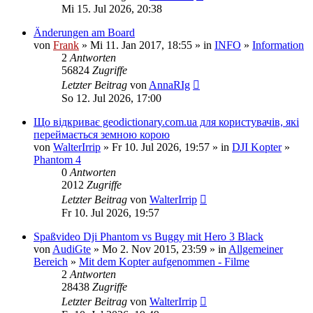
Mi 15. Jul 2026, 20:38
Änderungen am Board
von
Frank
» Mi 11. Jan 2017, 18:55 » in
INFO
»
Information
2
Antworten
56824
Zugriffe
Letzter Beitrag
von
AnnaRIg
So 12. Jul 2026, 17:00
Що відкриває geodictionary.com.ua для користувачів, які
переймається земною корою
von
WalterIrrip
» Fr 10. Jul 2026, 19:57 » in
DJI Kopter
»
Phantom 4
0
Antworten
2012
Zugriffe
Letzter Beitrag
von
WalterIrrip
Fr 10. Jul 2026, 19:57
Spaßvideo Dji Phantom vs Buggy mit Hero 3 Black
von
AudiGte
» Mo 2. Nov 2015, 23:59 » in
Allgemeiner
Bereich
»
Mit dem Kopter aufgenommen - Filme
2
Antworten
28438
Zugriffe
Letzter Beitrag
von
WalterIrrip