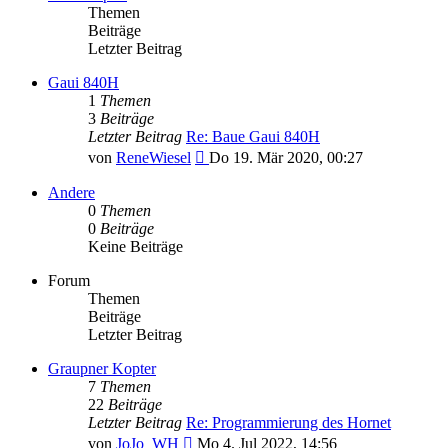
Themen
Beiträge
Letzter Beitrag
Gaui 840H
1
Themen
3
Beiträge
Letzter Beitrag
Re: Baue Gaui 840H
Neuester
von
ReneWiesel
Do 19. Mär 2020, 00:27
Beitrag
Andere
0
Themen
0
Beiträge
Keine Beiträge
Forum
Themen
Beiträge
Letzter Beitrag
Graupner Kopter
7
Themen
22
Beiträge
Letzter Beitrag
Re: Programmierung des Hornet
Neuester
von
JoJo_WH
Mo 4. Jul 2022, 14:56