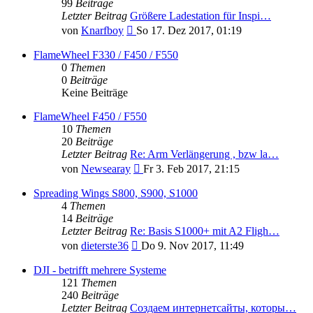
99
Beiträge
Letzter Beitrag
Größere Ladestation für Inspi…
Neuester
von
Knarfboy
So 17. Dez 2017, 01:19
Beitrag
FlameWheel F330 / F450 / F550
0
Themen
0
Beiträge
Keine Beiträge
FlameWheel F450 / F550
10
Themen
20
Beiträge
Letzter Beitrag
Re: Arm Verlängerung , bzw la…
Neuester
von
Newsearay
Fr 3. Feb 2017, 21:15
Beitrag
Spreading Wings S800, S900, S1000
4
Themen
14
Beiträge
Letzter Beitrag
Re: Basis S1000+ mit A2 Fligh…
Neuester
von
dieterste36
Do 9. Nov 2017, 11:49
Beitrag
DJI - betrifft mehrere Systeme
121
Themen
240
Beiträge
Letzter Beitrag
Создаем интернетсайты, которы…