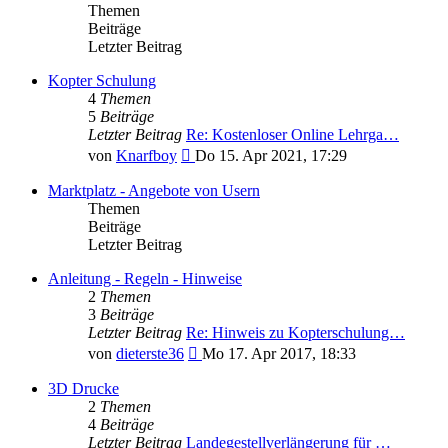
Themen
Beiträge
Letzter Beitrag
Kopter Schulung
4
Themen
5
Beiträge
Letzter Beitrag
Re: Kostenloser Online Lehrga…
Neuester
von
Knarfboy
Do 15. Apr 2021, 17:29
Beitrag
Marktplatz - Angebote von Usern
Themen
Beiträge
Letzter Beitrag
Anleitung - Regeln - Hinweise
2
Themen
3
Beiträge
Letzter Beitrag
Re: Hinweis zu Kopterschulung…
Neuester
von
dieterste36
Mo 17. Apr 2017, 18:33
Beitrag
3D Drucke
2
Themen
4
Beiträge
Letzter Beitrag
Landegestellverlängerung für …