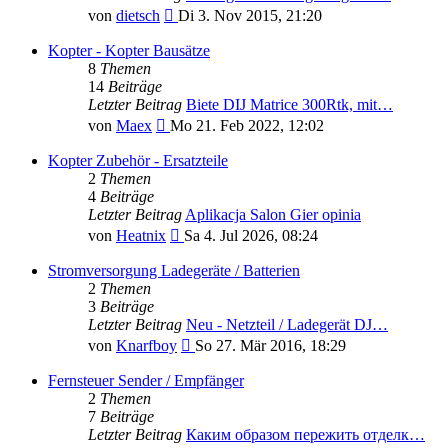
Neuester
von
dietsch
Di 3. Nov 2015, 21:20
Beitrag
Kopter - Kopter Bausätze
8
Themen
14
Beiträge
Letzter Beitrag
Biete DIJ Matrice 300Rtk, mit…
Neuester
von
Maex
Mo 21. Feb 2022, 12:02
Beitrag
Kopter Zubehör - Ersatzteile
2
Themen
4
Beiträge
Letzter Beitrag
Aplikacja Salon Gier opinia
Neuester
von
Heatnix
Sa 4. Jul 2026, 08:24
Beitrag
Stromversorgung Ladegeräte / Batterien
2
Themen
3
Beiträge
Letzter Beitrag
Neu - Netzteil / Ladegerät DJ…
Neuester
von
Knarfboy
So 27. Mär 2016, 18:29
Beitrag
Fernsteuer Sender / Empfänger
2
Themen
7
Beiträge
Letzter Beitrag
Каким образом пережить отделк…