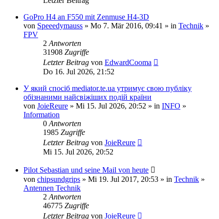
Letzter Beitrag
GoPro H4 an F550 mit Zenmuse H4-3D
von
Speeedymauss
» Mo 7. Mär 2016, 09:41 » in
Technik
»
FPV
2
Antworten
31908
Zugriffe
Letzter Beitrag
von
EdwardCooma
Do 16. Jul 2026, 21:52
У який спосіб mediator.te.ua утримує свою публіку
обізнаними найсвіжіших подій країни
von
JoieReure
» Mi 15. Jul 2026, 20:52 » in
INFO
»
Information
0
Antworten
1985
Zugriffe
Letzter Beitrag
von
JoieReure
Mi 15. Jul 2026, 20:52
Pilot Sebastian und seine Mail von heute
von
chipsundgrips
» Mi 19. Jul 2017, 20:53 » in
Technik
»
Antennen Technik
2
Antworten
46775
Zugriffe
Letzter Beitrag
von
JoieReure