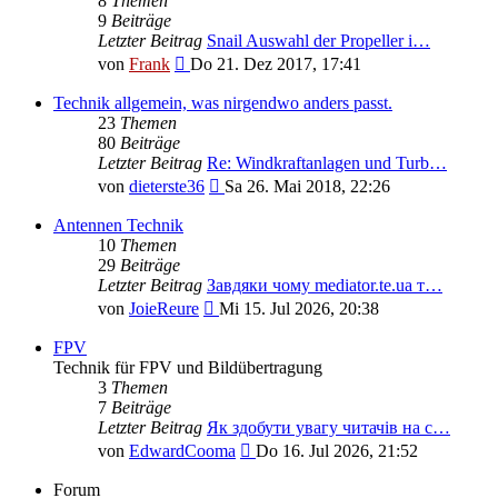
8
Themen
9
Beiträge
Letzter Beitrag
Snail Auswahl der Propeller i…
Neuester
von
Frank
Do 21. Dez 2017, 17:41
Beitrag
Technik allgemein, was nirgendwo anders passt.
23
Themen
80
Beiträge
Letzter Beitrag
Re: Windkraftanlagen und Turb…
Neuester
von
dieterste36
Sa 26. Mai 2018, 22:26
Beitrag
Antennen Technik
10
Themen
29
Beiträge
Letzter Beitrag
Завдяки чому mediator.te.ua т…
Neuester
von
JoieReure
Mi 15. Jul 2026, 20:38
Beitrag
FPV
Technik für FPV und Bildübertragung
3
Themen
7
Beiträge
Letzter Beitrag
Як здобути увагу читачів на с…
Neuester
von
EdwardCooma
Do 16. Jul 2026, 21:52
Beitrag
Forum