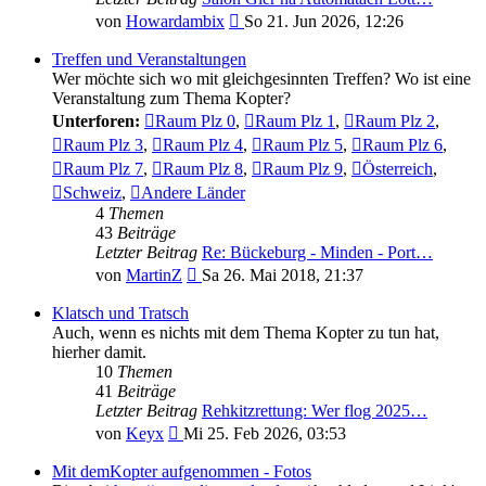
Neuester
von
Howardambix
So 21. Jun 2026, 12:26
Beitrag
Treffen und Veranstaltungen
Wer möchte sich wo mit gleichgesinnten Treffen? Wo ist eine
Veranstaltung zum Thema Kopter?
Unterforen:
Raum Plz 0
,
Raum Plz 1
,
Raum Plz 2
,
Raum Plz 3
,
Raum Plz 4
,
Raum Plz 5
,
Raum Plz 6
,
Raum Plz 7
,
Raum Plz 8
,
Raum Plz 9
,
Österreich
,
Schweiz
,
Andere Länder
4
Themen
43
Beiträge
Letzter Beitrag
Re: Bückeburg - Minden - Port…
Neuester
von
MartinZ
Sa 26. Mai 2018, 21:37
Beitrag
Klatsch und Tratsch
Auch, wenn es nichts mit dem Thema Kopter zu tun hat,
hierher damit.
10
Themen
41
Beiträge
Letzter Beitrag
Rehkitzrettung: Wer flog 2025…
Neuester
von
Keyx
Mi 25. Feb 2026, 03:53
Beitrag
Mit demKopter aufgenommen - Fotos