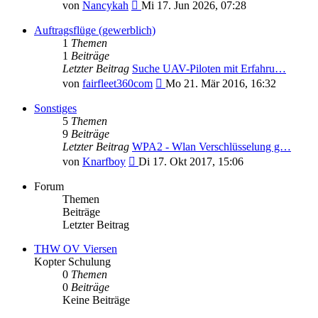
Neuester
von
Nancykah
Mi 17. Jun 2026, 07:28
Beitrag
Auftragsflüge (gewerblich)
1
Themen
1
Beiträge
Letzter Beitrag
Suche UAV-Piloten mit Erfahru…
Neuester
von
fairfleet360com
Mo 21. Mär 2016, 16:32
Beitrag
Sonstiges
5
Themen
9
Beiträge
Letzter Beitrag
WPA2 - Wlan Verschlüsselung g…
Neuester
von
Knarfboy
Di 17. Okt 2017, 15:06
Beitrag
Forum
Themen
Beiträge
Letzter Beitrag
THW OV Viersen
Kopter Schulung
0
Themen
0
Beiträge
Keine Beiträge