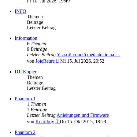
Fr 10. Jul 2026, 19:49
INFO
Themen
Beiträge
Letzter Beitrag
Information
6
Themen
9
Beiträge
Letzter Beitrag
У який спосіб mediator.te.ua …
Neuester
von
JoieReure
Mi 15. Jul 2026, 20:52
Beitrag
DJI Kopter
Themen
Beiträge
Letzter Beitrag
Phantom 1
1
Themen
1
Beiträge
Letzter Beitrag
Anleitungen und Firmware
Neuester
von
Knarfboy
Do 15. Okt 2015, 18:29
Beitrag
Phantom 2