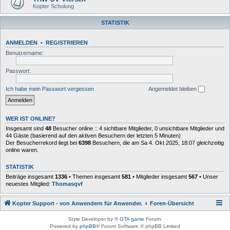
Kopter Schulung
STATISTIK
ANMELDEN
•
REGISTRIEREN
Benutzername:
Passwort:
Ich habe mein Passwort vergessen
Angemeldet bleiben
WER IST ONLINE?
Insgesamt sind
48
Besucher online :: 4 sichtbare Mitglieder, 0 unsichtbare Mitglieder und
44 Gäste (basierend auf den aktiven Besuchern der letzten 5 Minuten)
Der Besucherrekord liegt bei
6398
Besuchern, die am Sa 4. Okt 2025, 18:07 gleichzeitig
online waren.
STATISTIK
Beiträge insgesamt
1336
• Themen insgesamt
581
• Mitglieder insgesamt
567
• Unser
neuestes Mitglied:
Thomasqvf
Kopter Support - von Anwendern für Anwender.
Foren-Übersicht
Style Developer by ©
GTA game
Forum.
Powered by
phpBB
® Forum Software © phpBB Limited