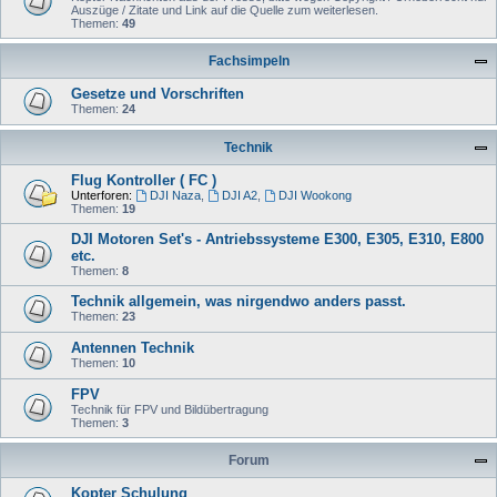
Auszüge / Zitate und Link auf die Quelle zum weiterlesen.
Themen:
49
Fachsimpeln
Gesetze und Vorschriften
Themen:
24
Technik
Flug Kontroller ( FC )
Unterforen:
DJI Naza
,
DJI A2
,
DJI Wookong
Themen:
19
DJI Motoren Set's - Antriebssysteme E300, E305, E310, E800
etc.
Themen:
8
Technik allgemein, was nirgendwo anders passt.
Themen:
23
Antennen Technik
Themen:
10
FPV
Technik für FPV und Bildübertragung
Themen:
3
Forum
Kopter Schulung