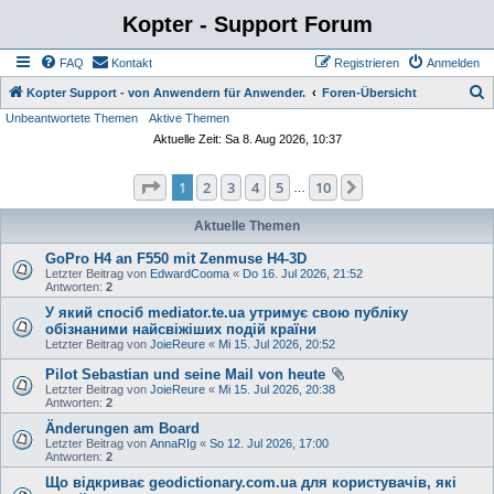
Kopter - Support Forum
FAQ
Kontakt
Registrieren
Anmelden
S
Kopter Support - von Anwendern für Anwender.
Foren-Übersicht
Unbeantwortete Themen
Aktive Themen
u
Aktuelle Zeit: Sa 8. Aug 2026, 10:37
c
h
Seite
1
von
10
1
2
3
4
5
10
Nächste
…
e
Aktuelle Themen
GoPro H4 an F550 mit Zenmuse H4-3D
Letzter Beitrag von
EdwardCooma
«
Do 16. Jul 2026, 21:52
Antworten:
2
У який спосіб mediator.te.ua утримує свою публіку
обізнаними найсвіжіших подій країни
Letzter Beitrag von
JoieReure
«
Mi 15. Jul 2026, 20:52
Pilot Sebastian und seine Mail von heute
Letzter Beitrag von
JoieReure
«
Mi 15. Jul 2026, 20:38
Antworten:
2
Änderungen am Board
Letzter Beitrag von
AnnaRIg
«
So 12. Jul 2026, 17:00
Antworten:
2
Що відкриває geodictionary.com.ua для користувачів, які