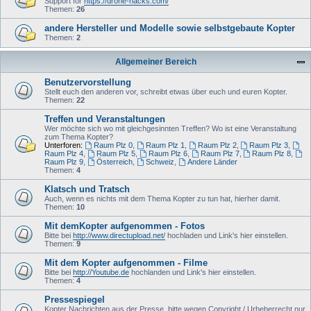
Support for
https://drone-hacks.com/
Themen:
26
andere Hersteller und Modelle sowie selbstgebaute Kopter
Themen:
2
Allgemeiner Bereich
Benutzervorstellung
Stellt euch den anderen vor, schreibt etwas über euch und euren Kopter.
Themen:
22
Treffen und Veranstaltungen
Wer möchte sich wo mit gleichgesinnten Treffen? Wo ist eine Veranstaltung
zum Thema Kopter?
Unterforen:
Raum Plz 0
,
Raum Plz 1
,
Raum Plz 2
,
Raum Plz 3
,
Raum Plz 4
,
Raum Plz 5
,
Raum Plz 6
,
Raum Plz 7
,
Raum Plz 8
,
Raum Plz 9
,
Österreich
,
Schweiz
,
Andere Länder
Themen:
4
Klatsch und Tratsch
Auch, wenn es nichts mit dem Thema Kopter zu tun hat, hierher damit.
Themen:
10
Mit demKopter aufgenommen - Fotos
Bitte bei
http://www.directupload.net/
hochladen und Link's hier einstellen.
Themen:
9
Mit dem Kopter aufgenommen - Filme
Bitte bei
http://Youtube.de
hochlanden und Link's hier einstellen.
Themen:
4
Pressespiegel
Kopter Nachrichten aus der Presse, bitte wegen Copyright / Urheberrecht nur