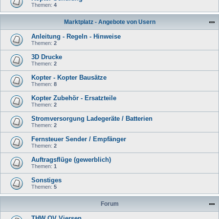
Themen:
4
Marktplatz - Angebote von Usern
Anleitung - Regeln - Hinweise
Themen:
2
3D Drucke
Themen:
2
Kopter - Kopter Bausätze
Themen:
8
Kopter Zubehör - Ersatzteile
Themen:
2
Stromversorgung Ladegeräte / Batterien
Themen:
2
Fernsteuer Sender / Empfänger
Themen:
2
Auftragsflüge (gewerblich)
Themen:
1
Sonstiges
Themen:
5
Forum
THW OV Viersen