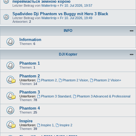
переймається земною корою
Letzter Beitrag von
WalterIrrip
«
Fr 10. Jul 2026, 19:57
Spaßvideo Dji Phantom vs Buggy mit Hero 3 Black
Letzter Beitrag von
WalterIrrip
«
Fr 10. Jul 2026, 19:49
Antworten:
2
INFO
Information
Themen:
6
DJI Kopter
Phantom 1
Themen:
1
Phantom 2
Unterforen:
Phantom 2
,
Phantom 2 Vision
,
Phantom 2 Vision+
Themen:
14
Phantom 3
Unterforen:
Phantom 3 Standard
,
Phantom 3 Advanced & Professional
Themen:
78
Phantom 4
Themen:
25
Inspire
Unterforen:
Inspire 1
,
Inspire 2
Themen:
39