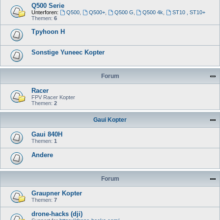
Q500 Serie
Unterforen:
Q500
,
Q500+
,
Q500 G
,
Q500 4k
,
ST10 , ST10+
Themen:
6
Tpyhoon H
Sonstige Yuneec Kopter
Forum
Racer
FPV Racer Kopter
Themen:
2
Gaui Kopter
Gaui 840H
Themen:
1
Andere
Forum
Graupner Kopter
Themen:
7
drone-hacks (dji)