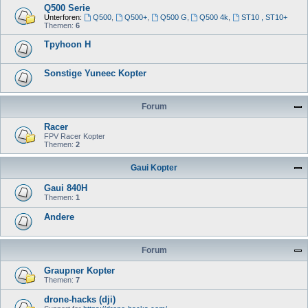
Q500 Serie
Unterforen:
Q500
,
Q500+
,
Q500 G
,
Q500 4k
,
ST10 , ST10+
Themen:
6
Tpyhoon H
Sonstige Yuneec Kopter
Forum
Racer
FPV Racer Kopter
Themen:
2
Gaui Kopter
Gaui 840H
Themen:
1
Andere
Forum
Graupner Kopter
Themen:
7
drone-hacks (dji)