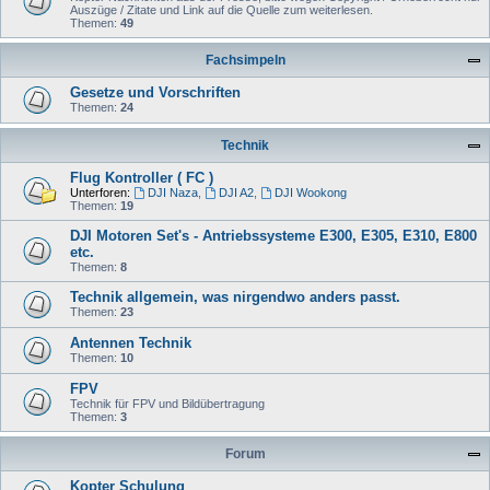
Auszüge / Zitate und Link auf die Quelle zum weiterlesen.
Themen:
49
Fachsimpeln
Gesetze und Vorschriften
Themen:
24
Technik
Flug Kontroller ( FC )
Unterforen:
DJI Naza
,
DJI A2
,
DJI Wookong
Themen:
19
DJI Motoren Set's - Antriebssysteme E300, E305, E310, E800
etc.
Themen:
8
Technik allgemein, was nirgendwo anders passt.
Themen:
23
Antennen Technik
Themen:
10
FPV
Technik für FPV und Bildübertragung
Themen:
3
Forum
Kopter Schulung