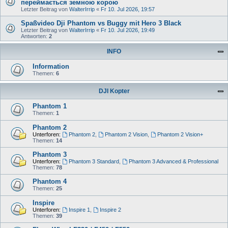
переймається земною корою
Letzter Beitrag von
WalterIrrip
«
Fr 10. Jul 2026, 19:57
Spaßvideo Dji Phantom vs Buggy mit Hero 3 Black
Letzter Beitrag von
WalterIrrip
«
Fr 10. Jul 2026, 19:49
Antworten:
2
INFO
Information
Themen:
6
DJI Kopter
Phantom 1
Themen:
1
Phantom 2
Unterforen:
Phantom 2
,
Phantom 2 Vision
,
Phantom 2 Vision+
Themen:
14
Phantom 3
Unterforen:
Phantom 3 Standard
,
Phantom 3 Advanced & Professional
Themen:
78
Phantom 4
Themen:
25
Inspire
Unterforen:
Inspire 1
,
Inspire 2
Themen:
39