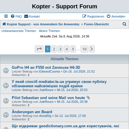
Kopter - Support Forum
FAQ
Kontakt
Registrieren
Anmelden
S
Kopter Support - von Anwendern für Anwender.
Foren-Übersicht
Unbeantwortete Themen
Aktive Themen
u
Aktuelle Zeit: Sa 8. Aug 2026, 14:36
c
h
Seite
1
von
10
1
2
3
4
5
10
Nächste
…
e
Aktuelle Themen
GoPro H4 an F550 mit Zenmuse H4-3D
Letzter Beitrag von
EdwardCooma
«
Do 16. Jul 2026, 21:52
Antworten:
2
У який спосіб mediator.te.ua утримує свою публіку
обізнаними найсвіжіших подій країни
Letzter Beitrag von
JoieReure
«
Mi 15. Jul 2026, 20:52
Pilot Sebastian und seine Mail von heute
Letzter Beitrag von
JoieReure
«
Mi 15. Jul 2026, 20:38
Antworten:
2
Änderungen am Board
Letzter Beitrag von
AnnaRIg
«
So 12. Jul 2026, 17:00
Antworten:
2
Що відкриває geodictionary.com.ua для користувачів, які