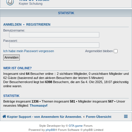
Kopter Schulung
STATISTIK
ANMELDEN
•
REGISTRIEREN
Benutzername:
Passwort:
Ich habe mein Passwort vergessen
Angemeldet bleiben
WER IST ONLINE?
Insgesamt sind
64
Besucher online :: 2 sichtbare Mitglieder, 0 unsichtbare Mitglieder und
62 Gäste (basierend auf den aktiven Besuchern der letzten 5 Minuten)
Der Besucherrekord liegt bei
6398
Besuchern, die am Sa 4. Okt 2025, 18:07 gleichzeitig
online waren.
STATISTIK
Beiträge insgesamt
1336
• Themen insgesamt
581
• Mitglieder insgesamt
567
• Unser
neuestes Mitglied:
Thomasqvf
Kopter Support - von Anwendern für Anwender.
Foren-Übersicht
Style Developer by ©
GTA game
Forum.
Powered by
phpBB
® Forum Software © phpBB Limited