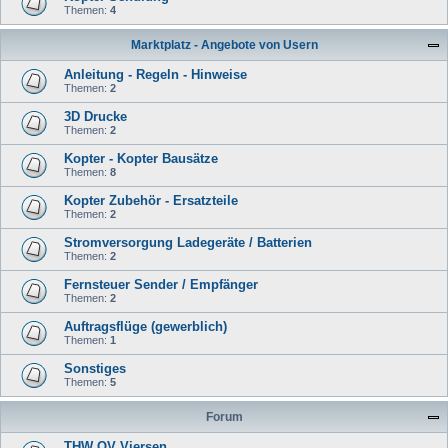
Themen:
4
Marktplatz - Angebote von Usern
Anleitung - Regeln - Hinweise
Themen:
2
3D Drucke
Themen:
2
Kopter - Kopter Bausätze
Themen:
8
Kopter Zubehör - Ersatzteile
Themen:
2
Stromversorgung Ladegeräte / Batterien
Themen:
2
Fernsteuer Sender / Empfänger
Themen:
2
Auftragsflüge (gewerblich)
Themen:
1
Sonstiges
Themen:
5
Forum
THW OV Viersen