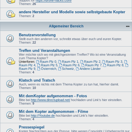
Support for
https://drone-hacks.com/
Themen:
26
andere Hersteller und Modelle sowie selbstgebaute Kopter
Themen:
2
Allgemeiner Bereich
Benutzervorstellung
Stellt euch den anderen vor, schreibt etwas über euch und euren Kopter.
Themen:
22
Treffen und Veranstaltungen
Wer möchte sich wo mit gleichgesinnten Treffen? Wo ist eine Veranstaltung
zum Thema Kopter?
Unterforen:
Raum Plz 0
,
Raum Plz 1
,
Raum Plz 2
,
Raum Plz 3
,
Raum Plz 4
,
Raum Plz 5
,
Raum Plz 6
,
Raum Plz 7
,
Raum Plz 8
,
Raum Plz 9
,
Österreich
,
Schweiz
,
Andere Länder
Themen:
4
Klatsch und Tratsch
Auch, wenn es nichts mit dem Thema Kopter zu tun hat, hierher damit.
Themen:
10
Mit demKopter aufgenommen - Fotos
Bitte bei
http://www.directupload.net/
hochladen und Link's hier einstellen.
Themen:
9
Mit dem Kopter aufgenommen - Filme
Bitte bei
http://Youtube.de
hochlanden und Link's hier einstellen.
Themen:
4
Pressespiegel
Kopter Nachrichten aus der Presse, bitte wegen Copyright / Urheberrecht nur