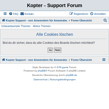
Kopter - Support Forum
FAQ
Kontakt
Registrieren
Anmelden
S
Kopter Support - von Anwendern für Anwender.
Foren-Übersicht
Unbeantwortete Themen
Aktive Themen
u
c
Alle Cookies löschen
h
Bist du dir sicher, dass du alle Cookies des Boards löschen möchtest?
e
Kopter Support - von Anwendern für Anwender.
Foren-Übersicht
Style Developer by ©
GTA game
Forum.
Powered by
phpBB
® Forum Software © phpBB Limited
Deutsche Übersetzung durch
phpBB.de
Datenschutz
|
Nutzungsbedingungen