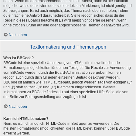
holen. Wenn du den entsprechenden Link nicht siehst, dann ist die Funktion
möglicherweise deaktiviert oder seit der letzten Markierung ist nicht genügend
Zeit vergangen. Es ist auch möglich, das Thema nach oben zu holen, indem
du einfach eine Antwort darauf schreibst. Stelle jedoch sicher, dass du die
Regeln dieses Boards beachtest! Es wird meist nicht gerne gesehen, wenn
ohne triftigen Grund auf alte oder abgeschlossene Themen geantwortet wird.
Nach oben
Textformatierung und Thementypen
Was ist BBCode?
BBCode ist eine spezielle Umsetzung von HTML, die dir weitreichende
Formatierungsmöglichkeiten für deinen Text gibt. Die Rechte zur Verwendung
von BBCode werden durch die Board-Administration vergeben, können
jedoch auch durch dich für jeden einzelnen Beitrag deaktiviert werden.
BBCode ist ähnlich wie HTML aufgebaut, jedoch werden Tags von eckigen („[“
und „]“) statt spitzen („<“ und „>“) Klammern eingeschlossen. Weitere
Informationen zu BBCode findest du auf einer speziellen Hilfe-Seite, die von
der Seite zur Beitragserstellung aus zugänglich ist.
Nach oben
Kann ich HTML benutzen?
Nein, es ist nicht möglich, HTML-Code in Beiträgen zu verwenden. Die
meisten Formatierungsmöglichkeiten, die HTML bietet, können über BBCode
erreicht werden.