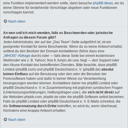
eine Funktion implementiert werden sollte, dann besuche
phpBB Ideas
, wo du
deine Stimme für bestehende Vorschläge abgeben oder neue Funktionen
vorschlagen kannst.
Nach oben
An wen soll ich mich wenden, falls es Beschwerden oder juristische
Anfragen zu diesem Forum gibt?
Jeder Administrator, der auf der „Das Team“-Seite aufgeführt ist, ist ein
geeigneter Kontakt für deine Beschwerde. Wenn du so keine Antwort erhältst,
solltest du den Besitzer der Domain kontaktieren (führe dazu eine
„WHOIS“-Abfrage
durch) oder — falls diese Seite bei einem kostenlosen
Webhoster wie z. B. Yahoo!, free.fr, funpic.de usw. liegt — den Support oder
den Abuse-Kontakt des betreffenden Dienstes. Bitte beachte, dass phpBB
Limited (phpBB.com) und phpBB Deutschland e. V. (phpBB.de)
absolut
keinen Einfluss
auf die Benutzung oder den oder die Benutzer der
Forensoftware haben und dafür in keiner Weise zur Verantwortung
herangezogen werden können. Kontaktiere daher nie phpBB Limited oder
phpBB Deutschland e. V. in Zusammenhang mit jeglichen juristischen Fragen
(Unterlassungserklärungen, Haftungsfragen usw.), die
sich nicht direkt
auf
die Websiten phpbb.com, phpbb.de oder die phpBB-Software selbst beziehen.
Falls du phpBB Limited oder phpBB Deutschland e. V. E-Mails schreibst, die
die
Softwarenutzung durch Dritte
betreffen, so wirst du, wenn überhaupt,
höchstens eine knappe Antwort erhalten.
Nach oben