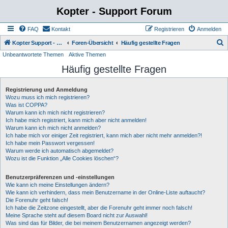
Kopter - Support Forum
FAQ
Kontakt
Registrieren
Anmelden
S
Kopter Support - von Anwendern für Anwender.
Foren-Übersicht
Häufig gestellte Fragen
Unbeantwortete Themen
Aktive Themen
u
Häufig gestellte Fragen
c
h
Registrierung und Anmeldung
e
Wozu muss ich mich registrieren?
Was ist COPPA?
Warum kann ich mich nicht registrieren?
Ich habe mich registriert, kann mich aber nicht anmelden!
Warum kann ich mich nicht anmelden?
Ich habe mich vor einiger Zeit registriert, kann mich aber nicht mehr anmelden?!
Ich habe mein Passwort vergessen!
Warum werde ich automatisch abgemeldet?
Wozu ist die Funktion „Alle Cookies löschen“?
Benutzerpräferenzen und -einstellungen
Wie kann ich meine Einstellungen ändern?
Wie kann ich verhindern, dass mein Benutzername in der Online-Liste auftaucht?
Die Forenuhr geht falsch!
Ich habe die Zeitzone eingestellt, aber die Forenuhr geht immer noch falsch!
Meine Sprache steht auf diesem Board nicht zur Auswahl!
Was sind das für Bilder, die bei meinem Benutzernamen angezeigt werden?