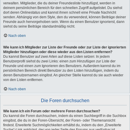
verwalten. Mitglieder, die du deiner Freundesliste hinzufügst, werden in
deinem persönlichen Bereich für den schnellen Zugriff aufgelistet. Du siehst
dort deren Onlinestatus und kannst ihnen schnell eine Private Nachricht
senden. Abhängig von dem Style, den du verwendest, können Beiträge deiner
Freunde auch hervorgehoben sein. Wenn du einen Benutzer ignorierst, dann
siehst du seine Beiträge standardmäßig nicht.
Nach oben
Wie kann ich Mitglieder zur Liste der Freunde oder zur Liste der ignorierten
Mitglieder hinzufügen oder diese wieder aus den Listen entfernen?
Du kannst Benutzer auf zwei Arten auf diese Listen setzen: In jedem
Benutzerprofil siehst du zwei Links: einen zum Hinzufügen zur Liste der
Freunde und einen zum Ignorieren des Benutzers. Außerdem kannst du im
persönlichen Bereich direkt Benutzer zu den Listen hinzufügen, indem du
deren Benutzernamen eingibst. An gleicher Stelle kannst du sie auch wieder
von den Listen entfernen.
Nach oben
Die Foren durchsuchen
Wie kann ich ein Forum oder mehrere Foren durchsuchen?
Du kannst die Foren durchsuchen, indem du einen Suchbegriff in die Suchbox
eingibst, die du in der Foren-Übersicht, der Foren- oder Themenansicht
findest. Erweiterte Suchmöglichkeiten erhältst du, indem du den „Erweiterte
Suche“-Link anklickst, der von jeder Seite des Forums aus verfügbar ist.