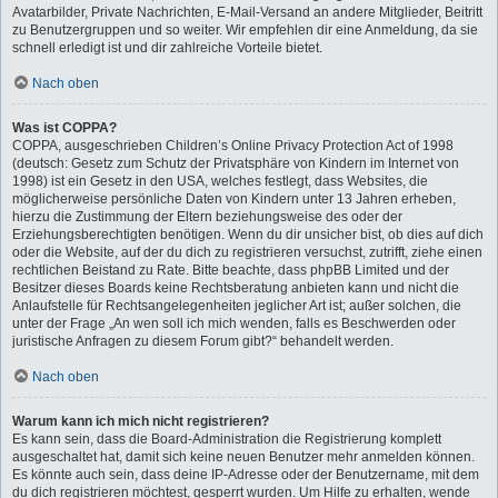
Avatarbilder, Private Nachrichten, E-Mail-Versand an andere Mitglieder, Beitritt
zu Benutzergruppen und so weiter. Wir empfehlen dir eine Anmeldung, da sie
schnell erledigt ist und dir zahlreiche Vorteile bietet.
Nach oben
Was ist COPPA?
COPPA, ausgeschrieben Children’s Online Privacy Protection Act of 1998
(deutsch: Gesetz zum Schutz der Privatsphäre von Kindern im Internet von
1998) ist ein Gesetz in den USA, welches festlegt, dass Websites, die
möglicherweise persönliche Daten von Kindern unter 13 Jahren erheben,
hierzu die Zustimmung der Eltern beziehungsweise des oder der
Erziehungsberechtigten benötigen. Wenn du dir unsicher bist, ob dies auf dich
oder die Website, auf der du dich zu registrieren versuchst, zutrifft, ziehe einen
rechtlichen Beistand zu Rate. Bitte beachte, dass phpBB Limited und der
Besitzer dieses Boards keine Rechtsberatung anbieten kann und nicht die
Anlaufstelle für Rechtsangelegenheiten jeglicher Art ist; außer solchen, die
unter der Frage „An wen soll ich mich wenden, falls es Beschwerden oder
juristische Anfragen zu diesem Forum gibt?“ behandelt werden.
Nach oben
Warum kann ich mich nicht registrieren?
Es kann sein, dass die Board-Administration die Registrierung komplett
ausgeschaltet hat, damit sich keine neuen Benutzer mehr anmelden können.
Es könnte auch sein, dass deine IP-Adresse oder der Benutzername, mit dem
du dich registrieren möchtest, gesperrt wurden. Um Hilfe zu erhalten, wende