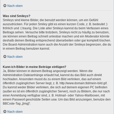
Nach oben
Was sind Smileys?
Smileys sind kleine Bilder, die benutzt werden können, um ein Gefühl
auszudrücken. Für jeden Smiley gibt es einen kurzen Code, z. B. bedeutet :)
fröhlich und :( traurig. Die Liste aller Smileys kannst du beim Verfassen eines
Beitrags sehen. Versuche bitte trotzdem, Smileys nicht zu häufig zu benutzen,
sie können einen Beitrag schnell unlesbar machen und ein Moderator könnte
deshalb deinen Beitrag entsprechend überarbeiten oder gar komplett löschen.
Die Board-Administration kann auch die Anzahl der Smileys begrenzen, die du
in einem Beitrag benutzen kannst.
Nach oben
Kann ich Bilder in meine Beiträge einfügen?
Ja, Bilder können in deinem Beitrag angezeigt werden. Wenn die
Administration Dateianhänge erlaubt hat, kannst du das Bild auch direkt
hochladen. Ansonsten musst du zu einem Bild verlinken, das auf einem
öffentlich zugänglichen Server liegt, z. B. http://www.domain.tld/mein-bild.gif.
Du kannst weder Bilder verlinken, die sich auf deinem eigenen PC befinden
(außer es ist ein öffentlich zugänglicher Server), noch zu Bildern, die nur nach
einer Anmeldung verfügbar sind, z. B. Hotmail- oder Yahoo-Mailboxen, mit
einem Passwort geschützte Seiten usw. Um das Bild anzuzeigen, benutze den
BBCode-Tag „[img]“.
Nach oben