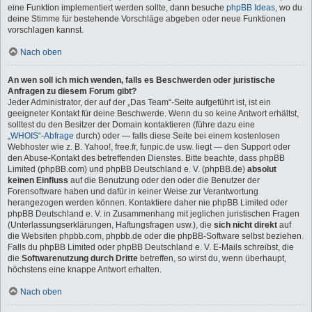
eine Funktion implementiert werden sollte, dann besuche
phpBB Ideas
, wo du
deine Stimme für bestehende Vorschläge abgeben oder neue Funktionen
vorschlagen kannst.
Nach oben
An wen soll ich mich wenden, falls es Beschwerden oder juristische
Anfragen zu diesem Forum gibt?
Jeder Administrator, der auf der „Das Team“-Seite aufgeführt ist, ist ein
geeigneter Kontakt für deine Beschwerde. Wenn du so keine Antwort erhältst,
solltest du den Besitzer der Domain kontaktieren (führe dazu eine
„WHOIS“-Abfrage
durch) oder — falls diese Seite bei einem kostenlosen
Webhoster wie z. B. Yahoo!, free.fr, funpic.de usw. liegt — den Support oder
den Abuse-Kontakt des betreffenden Dienstes. Bitte beachte, dass phpBB
Limited (phpBB.com) und phpBB Deutschland e. V. (phpBB.de)
absolut
keinen Einfluss
auf die Benutzung oder den oder die Benutzer der
Forensoftware haben und dafür in keiner Weise zur Verantwortung
herangezogen werden können. Kontaktiere daher nie phpBB Limited oder
phpBB Deutschland e. V. in Zusammenhang mit jeglichen juristischen Fragen
(Unterlassungserklärungen, Haftungsfragen usw.), die
sich nicht direkt
auf
die Websiten phpbb.com, phpbb.de oder die phpBB-Software selbst beziehen.
Falls du phpBB Limited oder phpBB Deutschland e. V. E-Mails schreibst, die
die
Softwarenutzung durch Dritte
betreffen, so wirst du, wenn überhaupt,
höchstens eine knappe Antwort erhalten.
Nach oben