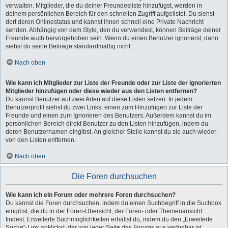
verwalten. Mitglieder, die du deiner Freundesliste hinzufügst, werden in
deinem persönlichen Bereich für den schnellen Zugriff aufgelistet. Du siehst
dort deren Onlinestatus und kannst ihnen schnell eine Private Nachricht
senden. Abhängig von dem Style, den du verwendest, können Beiträge deiner
Freunde auch hervorgehoben sein. Wenn du einen Benutzer ignorierst, dann
siehst du seine Beiträge standardmäßig nicht.
Nach oben
Wie kann ich Mitglieder zur Liste der Freunde oder zur Liste der ignorierten
Mitglieder hinzufügen oder diese wieder aus den Listen entfernen?
Du kannst Benutzer auf zwei Arten auf diese Listen setzen: In jedem
Benutzerprofil siehst du zwei Links: einen zum Hinzufügen zur Liste der
Freunde und einen zum Ignorieren des Benutzers. Außerdem kannst du im
persönlichen Bereich direkt Benutzer zu den Listen hinzufügen, indem du
deren Benutzernamen eingibst. An gleicher Stelle kannst du sie auch wieder
von den Listen entfernen.
Nach oben
Die Foren durchsuchen
Wie kann ich ein Forum oder mehrere Foren durchsuchen?
Du kannst die Foren durchsuchen, indem du einen Suchbegriff in die Suchbox
eingibst, die du in der Foren-Übersicht, der Foren- oder Themenansicht
findest. Erweiterte Suchmöglichkeiten erhältst du, indem du den „Erweiterte
Suche“-Link anklickst, der von jeder Seite des Forums aus verfügbar ist.