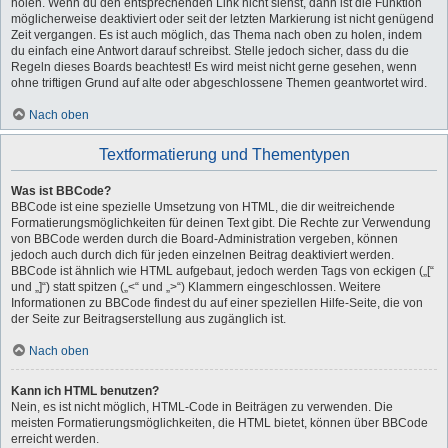
holen. Wenn du den entsprechenden Link nicht siehst, dann ist die Funktion
möglicherweise deaktiviert oder seit der letzten Markierung ist nicht genügend
Zeit vergangen. Es ist auch möglich, das Thema nach oben zu holen, indem
du einfach eine Antwort darauf schreibst. Stelle jedoch sicher, dass du die
Regeln dieses Boards beachtest! Es wird meist nicht gerne gesehen, wenn
ohne triftigen Grund auf alte oder abgeschlossene Themen geantwortet wird.
Nach oben
Textformatierung und Thementypen
Was ist BBCode?
BBCode ist eine spezielle Umsetzung von HTML, die dir weitreichende
Formatierungsmöglichkeiten für deinen Text gibt. Die Rechte zur Verwendung
von BBCode werden durch die Board-Administration vergeben, können
jedoch auch durch dich für jeden einzelnen Beitrag deaktiviert werden.
BBCode ist ähnlich wie HTML aufgebaut, jedoch werden Tags von eckigen („[“
und „]“) statt spitzen („<“ und „>“) Klammern eingeschlossen. Weitere
Informationen zu BBCode findest du auf einer speziellen Hilfe-Seite, die von
der Seite zur Beitragserstellung aus zugänglich ist.
Nach oben
Kann ich HTML benutzen?
Nein, es ist nicht möglich, HTML-Code in Beiträgen zu verwenden. Die
meisten Formatierungsmöglichkeiten, die HTML bietet, können über BBCode
erreicht werden.