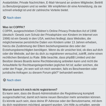
Avatarbilder, Private Nachrichten, E-Mail-Versand an andere Mitglieder, Beitritt
zu Benutzergruppen und so weiter. Wir empfehlen dir eine Anmeldung, da sie
schnell erledigt ist und dir zahlreiche Vorteile bietet.
Nach oben
Was ist COPPA?
COPPA, ausgeschrieben Children’s Online Privacy Protection Act of 1998
(deutsch: Gesetz zum Schutz der Privatsphäre von Kindern im Internet von
1998) ist ein Gesetz in den USA, welches festlegt, dass Websites, die
möglicherweise persönliche Daten von Kindern unter 13 Jahren erheben,
hierzu die Zustimmung der Eltern beziehungsweise des oder der
Erziehungsberechtigten benötigen. Wenn du dir unsicher bist, ob dies auf dich
oder die Website, auf der du dich zu registrieren versuchst, zutrifft, ziehe einen
rechtlichen Beistand zu Rate. Bitte beachte, dass phpBB Limited und der
Besitzer dieses Boards keine Rechtsberatung anbieten kann und nicht die
Anlaufstelle für Rechtsangelegenheiten jeglicher Art ist; außer solchen, die
unter der Frage „An wen soll ich mich wenden, falls es Beschwerden oder
juristische Anfragen zu diesem Forum gibt?“ behandelt werden.
Nach oben
Warum kann ich mich nicht registrieren?
Es kann sein, dass die Board-Administration die Registrierung komplett
ausgeschaltet hat, damit sich keine neuen Benutzer mehr anmelden können.
Es könnte auch sein, dass deine IP-Adresse oder der Benutzername, mit dem
du dich registrieren möchtest, gesperrt wurden. Um Hilfe zu erhalten, wende