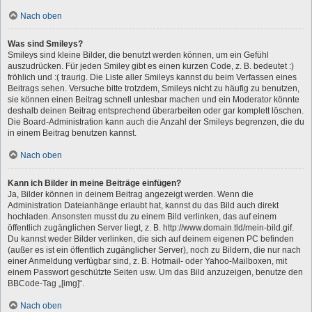
Nach oben
Was sind Smileys?
Smileys sind kleine Bilder, die benutzt werden können, um ein Gefühl
auszudrücken. Für jeden Smiley gibt es einen kurzen Code, z. B. bedeutet :)
fröhlich und :( traurig. Die Liste aller Smileys kannst du beim Verfassen eines
Beitrags sehen. Versuche bitte trotzdem, Smileys nicht zu häufig zu benutzen,
sie können einen Beitrag schnell unlesbar machen und ein Moderator könnte
deshalb deinen Beitrag entsprechend überarbeiten oder gar komplett löschen.
Die Board-Administration kann auch die Anzahl der Smileys begrenzen, die du
in einem Beitrag benutzen kannst.
Nach oben
Kann ich Bilder in meine Beiträge einfügen?
Ja, Bilder können in deinem Beitrag angezeigt werden. Wenn die
Administration Dateianhänge erlaubt hat, kannst du das Bild auch direkt
hochladen. Ansonsten musst du zu einem Bild verlinken, das auf einem
öffentlich zugänglichen Server liegt, z. B. http://www.domain.tld/mein-bild.gif.
Du kannst weder Bilder verlinken, die sich auf deinem eigenen PC befinden
(außer es ist ein öffentlich zugänglicher Server), noch zu Bildern, die nur nach
einer Anmeldung verfügbar sind, z. B. Hotmail- oder Yahoo-Mailboxen, mit
einem Passwort geschützte Seiten usw. Um das Bild anzuzeigen, benutze den
BBCode-Tag „[img]“.
Nach oben