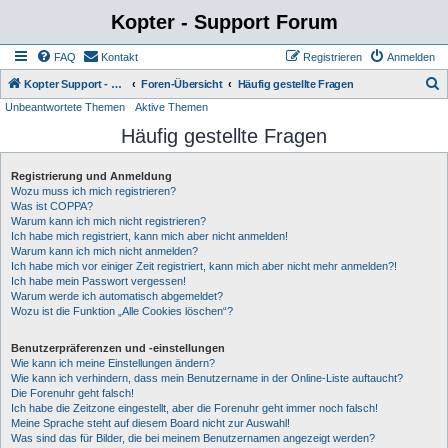
Kopter - Support Forum
FAQ
Kontakt
Registrieren
Anmelden
S
Kopter Support - von Anwendern für Anwender.
Foren-Übersicht
Häufig gestellte Fragen
Unbeantwortete Themen
Aktive Themen
u
Häufig gestellte Fragen
c
h
Registrierung und Anmeldung
e
Wozu muss ich mich registrieren?
Was ist COPPA?
Warum kann ich mich nicht registrieren?
Ich habe mich registriert, kann mich aber nicht anmelden!
Warum kann ich mich nicht anmelden?
Ich habe mich vor einiger Zeit registriert, kann mich aber nicht mehr anmelden?!
Ich habe mein Passwort vergessen!
Warum werde ich automatisch abgemeldet?
Wozu ist die Funktion „Alle Cookies löschen“?
Benutzerpräferenzen und -einstellungen
Wie kann ich meine Einstellungen ändern?
Wie kann ich verhindern, dass mein Benutzername in der Online-Liste auftaucht?
Die Forenuhr geht falsch!
Ich habe die Zeitzone eingestellt, aber die Forenuhr geht immer noch falsch!
Meine Sprache steht auf diesem Board nicht zur Auswahl!
Was sind das für Bilder, die bei meinem Benutzernamen angezeigt werden?