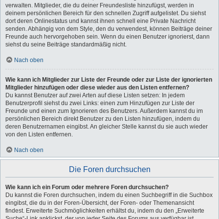
verwalten. Mitglieder, die du deiner Freundesliste hinzufügst, werden in
deinem persönlichen Bereich für den schnellen Zugriff aufgelistet. Du siehst
dort deren Onlinestatus und kannst ihnen schnell eine Private Nachricht
senden. Abhängig von dem Style, den du verwendest, können Beiträge deiner
Freunde auch hervorgehoben sein. Wenn du einen Benutzer ignorierst, dann
siehst du seine Beiträge standardmäßig nicht.
Nach oben
Wie kann ich Mitglieder zur Liste der Freunde oder zur Liste der ignorierten
Mitglieder hinzufügen oder diese wieder aus den Listen entfernen?
Du kannst Benutzer auf zwei Arten auf diese Listen setzen: In jedem
Benutzerprofil siehst du zwei Links: einen zum Hinzufügen zur Liste der
Freunde und einen zum Ignorieren des Benutzers. Außerdem kannst du im
persönlichen Bereich direkt Benutzer zu den Listen hinzufügen, indem du
deren Benutzernamen eingibst. An gleicher Stelle kannst du sie auch wieder
von den Listen entfernen.
Nach oben
Die Foren durchsuchen
Wie kann ich ein Forum oder mehrere Foren durchsuchen?
Du kannst die Foren durchsuchen, indem du einen Suchbegriff in die Suchbox
eingibst, die du in der Foren-Übersicht, der Foren- oder Themenansicht
findest. Erweiterte Suchmöglichkeiten erhältst du, indem du den „Erweiterte
Suche“-Link anklickst, der von jeder Seite des Forums aus verfügbar ist.