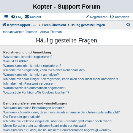
Kopter - Support Forum
FAQ
Kontakt
Registrieren
Anmelden
S
Kopter Support - von Anwendern für Anwender.
Foren-Übersicht
Häufig gestellte Fragen
Unbeantwortete Themen
Aktive Themen
u
Häufig gestellte Fragen
c
h
Registrierung und Anmeldung
e
Wozu muss ich mich registrieren?
Was ist COPPA?
Warum kann ich mich nicht registrieren?
Ich habe mich registriert, kann mich aber nicht anmelden!
Warum kann ich mich nicht anmelden?
Ich habe mich vor einiger Zeit registriert, kann mich aber nicht mehr anmelden?!
Ich habe mein Passwort vergessen!
Warum werde ich automatisch abgemeldet?
Wozu ist die Funktion „Alle Cookies löschen“?
Benutzerpräferenzen und -einstellungen
Wie kann ich meine Einstellungen ändern?
Wie kann ich verhindern, dass mein Benutzername in der Online-Liste auftaucht?
Die Forenuhr geht falsch!
Ich habe die Zeitzone eingestellt, aber die Forenuhr geht immer noch falsch!
Meine Sprache steht auf diesem Board nicht zur Auswahl!
Was sind das für Bilder, die bei meinem Benutzernamen angezeigt werden?