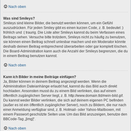
Nach oben
Was sind Smileys?
Smileys sind kleine Bilder, die benutzt werden können, um ein Gefühl
auszudrücken. Für jeden Smiley gibt es einen kurzen Code, z. B. bedeutet :)
fröhlich und :( traurig. Die Liste aller Smileys kannst du beim Verfassen eines
Beitrags sehen. Versuche bitte trotzdem, Smileys nicht zu häufig zu benutzen,
sie können einen Beitrag schnell unlesbar machen und ein Moderator könnte
deshalb deinen Beitrag entsprechend überarbeiten oder gar komplett löschen.
Die Board-Administration kann auch die Anzahl der Smileys begrenzen, die du
in einem Beitrag benutzen kannst.
Nach oben
Kann ich Bilder in meine Beiträge einfügen?
Ja, Bilder können in deinem Beitrag angezeigt werden. Wenn die
Administration Dateianhänge erlaubt hat, kannst du das Bild auch direkt
hochladen. Ansonsten musst du zu einem Bild verlinken, das auf einem
öffentlich zugänglichen Server liegt, z. B. http://www.domain.tld/mein-bild.gif.
Du kannst weder Bilder verlinken, die sich auf deinem eigenen PC befinden
(außer es ist ein öffentlich zugänglicher Server), noch zu Bildern, die nur nach
einer Anmeldung verfügbar sind, z. B. Hotmail- oder Yahoo-Mailboxen, mit
einem Passwort geschützte Seiten usw. Um das Bild anzuzeigen, benutze den
BBCode-Tag „[img]“.
Nach oben