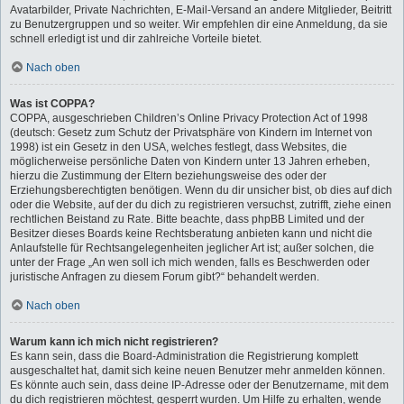
Avatarbilder, Private Nachrichten, E-Mail-Versand an andere Mitglieder, Beitritt
zu Benutzergruppen und so weiter. Wir empfehlen dir eine Anmeldung, da sie
schnell erledigt ist und dir zahlreiche Vorteile bietet.
Nach oben
Was ist COPPA?
COPPA, ausgeschrieben Children’s Online Privacy Protection Act of 1998
(deutsch: Gesetz zum Schutz der Privatsphäre von Kindern im Internet von
1998) ist ein Gesetz in den USA, welches festlegt, dass Websites, die
möglicherweise persönliche Daten von Kindern unter 13 Jahren erheben,
hierzu die Zustimmung der Eltern beziehungsweise des oder der
Erziehungsberechtigten benötigen. Wenn du dir unsicher bist, ob dies auf dich
oder die Website, auf der du dich zu registrieren versuchst, zutrifft, ziehe einen
rechtlichen Beistand zu Rate. Bitte beachte, dass phpBB Limited und der
Besitzer dieses Boards keine Rechtsberatung anbieten kann und nicht die
Anlaufstelle für Rechtsangelegenheiten jeglicher Art ist; außer solchen, die
unter der Frage „An wen soll ich mich wenden, falls es Beschwerden oder
juristische Anfragen zu diesem Forum gibt?“ behandelt werden.
Nach oben
Warum kann ich mich nicht registrieren?
Es kann sein, dass die Board-Administration die Registrierung komplett
ausgeschaltet hat, damit sich keine neuen Benutzer mehr anmelden können.
Es könnte auch sein, dass deine IP-Adresse oder der Benutzername, mit dem
du dich registrieren möchtest, gesperrt wurden. Um Hilfe zu erhalten, wende