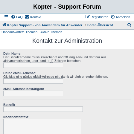
Kopter - Support Forum
FAQ
Kontakt
Registrieren
Anmelden
S
Kopter Support - von Anwendern für Anwender.
Foren-Übersicht
Unbeantwortete Themen
Aktive Themen
u
Kontakt zur Administration
c
h
Dein Name:
e
Der Benutzername muss zwischen 3 und 20 lang sein und darf nur aus
alphanumerischen, Leer- und -+_[]-Zeichen bestehen.
Deine eMail-Adresse:
Gib bitte eine gültige eMail-Adresse ein, damit wir dich erreichen können.
eMail-Adresse bestätigen:
Betreff:
Nachrichtentext: