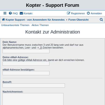
Kopter - Support Forum
FAQ
Kontakt
Registrieren
Anmelden
S
Kopter Support - von Anwendern für Anwender.
Foren-Übersicht
Unbeantwortete Themen
Aktive Themen
u
Kontakt zur Administration
c
h
Dein Name:
e
Der Benutzername muss zwischen 3 und 20 lang sein und darf nur aus
alphanumerischen, Leer- und -+_[]-Zeichen bestehen.
Deine eMail-Adresse:
Gib bitte eine gültige eMail-Adresse ein, damit wir dich erreichen können.
eMail-Adresse bestätigen:
Betreff:
Nachrichtentext: