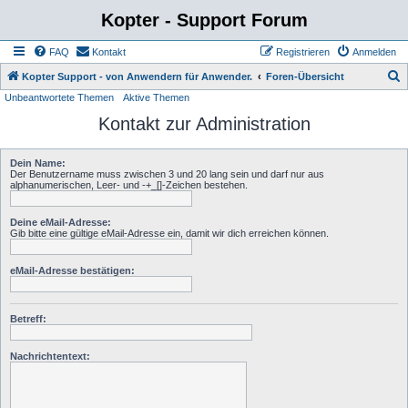
Kopter - Support Forum
FAQ
Kontakt
Registrieren
Anmelden
S
Kopter Support - von Anwendern für Anwender.
Foren-Übersicht
Unbeantwortete Themen
Aktive Themen
u
Kontakt zur Administration
c
h
Dein Name:
e
Der Benutzername muss zwischen 3 und 20 lang sein und darf nur aus
alphanumerischen, Leer- und -+_[]-Zeichen bestehen.
Deine eMail-Adresse:
Gib bitte eine gültige eMail-Adresse ein, damit wir dich erreichen können.
eMail-Adresse bestätigen:
Betreff:
Nachrichtentext: