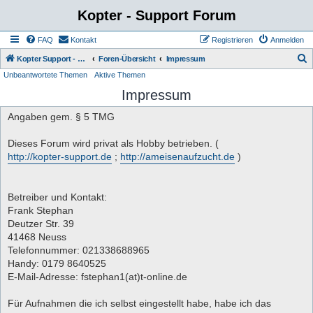
Kopter - Support Forum
FAQ
Kontakt
Registrieren
Anmelden
S
Kopter Support - von Anwendern für Anwender.
Foren-Übersicht
Impressum
Unbeantwortete Themen
Aktive Themen
u
Impressum
c
h
Angaben gem. § 5 TMG
e
Dieses Forum wird privat als Hobby betrieben. (
http://kopter-support.de
;
http://ameisenaufzucht.de
)
Betreiber und Kontakt:
Frank Stephan
Deutzer Str. 39
41468 Neuss
Telefonnummer: 021338688965
Handy: 0179 8640525
E-Mail-Adresse: fstephan1(at)t-online.de
Für Aufnahmen die ich selbst eingestellt habe, habe ich das