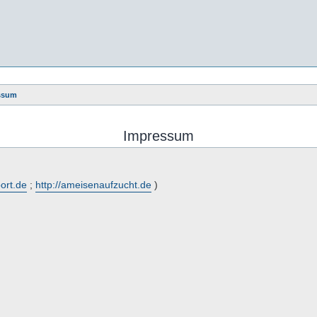
ssum
Impressum
port.de
;
http://ameisenaufzucht.de
)