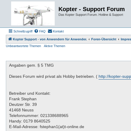
Kopter - Support Forum
Das Kopter Support Forum. Hotline & Support
Schnellzugriff
FAQ
Kontakt
Kopter Support - von Anwendern für Anwender.
Foren-Übersicht
Impre
Unbeantwortete Themen
Aktive Themen
Angaben gem. § 5 TMG
Dieses Forum wird privat als Hobby betrieben. (
http://kopter-sup
Betreiber und Kontakt:
Frank Stephan
Deutzer Str. 39
41468 Neuss
Telefonnummer: 021338688965
Handy: 0179 8640525
E-Mail-Adresse: fstephan1(at)t-online.de