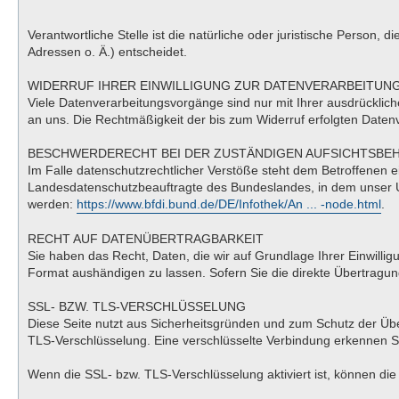
Verantwortliche Stelle ist die natürliche oder juristische Perso
Adressen o. Ä.) entscheidet.
WIDERRUF IHRER EINWILLIGUNG ZUR DATENVERARBEITUN
Viele Datenverarbeitungsvorgänge sind nur mit Ihrer ausdrücklichen
an uns. Die Rechtmäßigkeit der bis zum Widerruf erfolgten Datenv
BESCHWERDERECHT BEI DER ZUSTÄNDIGEN AUFSICHTSBE
Im Falle datenschutzrechtlicher Verstöße steht dem Betroffenen 
Landesdatenschutzbeauftragte des Bundeslandes, in dem unser U
werden:
https://www.bfdi.bund.de/DE/Infothek/An ... -node.html
.
RECHT AUF DATENÜBERTRAGBARKEIT
Sie haben das Recht, Daten, die wir auf Grundlage Ihrer Einwillig
Format aushändigen zu lassen. Sofern Sie die direkte Übertragung
SSL- BZW. TLS-VERSCHLÜSSELUNG
Diese Seite nutzt aus Sicherheitsgründen und zum Schutz der Über
TLS-Verschlüsselung. Eine verschlüsselte Verbindung erkennen Sie
Wenn die SSL- bzw. TLS-Verschlüsselung aktiviert ist, können die 