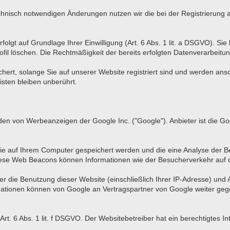
hnisch notwendigen Änderungen nutzen wir die bei der Registrierun
lgt auf Grundlage Ihrer Einwilligung (Art. 6 Abs. 1 lit. a DSGVO). Sie k
fil löschen. Die Rechtmäßigkeit der bereits erfolgten Datenverarbeitun
chert, solange Sie auf unserer Website registriert sind und werden an
isten bleiben unberührt.
en von Werbeanzeigen der Google Inc. ("Google"). Anbieter ist die Go
ie auf Ihrem Computer gespeichert werden und die eine Analyse der
ese Web Beacons können Informationen wie der Besucherverkehr auf 
 die Benutzung dieser Website (einschließlich Ihrer IP-Adresse) und
mationen können von Google an Vertragspartner von Google weiter gege
t. 6 Abs. 1 lit. f DSGVO. Der Websitebetreiber hat ein berechtigtes I