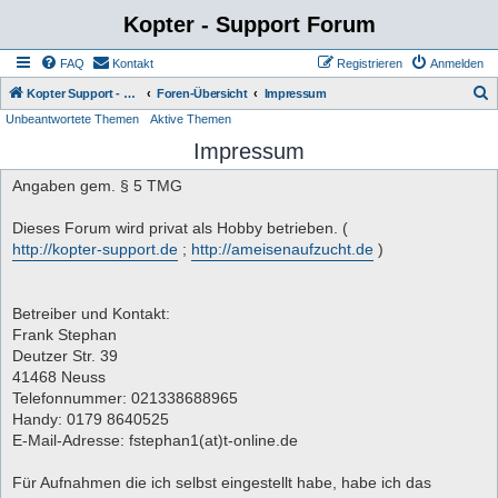
Kopter - Support Forum
FAQ
Kontakt
Registrieren
Anmelden
S
Kopter Support - von Anwendern für Anwender.
Foren-Übersicht
Impressum
Unbeantwortete Themen
Aktive Themen
u
Impressum
c
h
Angaben gem. § 5 TMG
e
Dieses Forum wird privat als Hobby betrieben. (
http://kopter-support.de
;
http://ameisenaufzucht.de
)
Betreiber und Kontakt:
Frank Stephan
Deutzer Str. 39
41468 Neuss
Telefonnummer: 021338688965
Handy: 0179 8640525
E-Mail-Adresse: fstephan1(at)t-online.de
Für Aufnahmen die ich selbst eingestellt habe, habe ich das