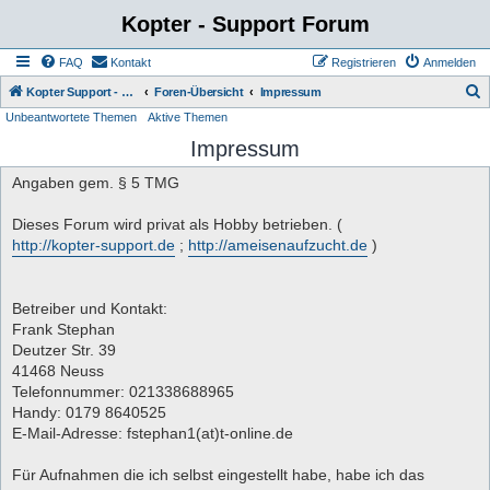
Kopter - Support Forum
FAQ
Kontakt
Registrieren
Anmelden
S
Kopter Support - von Anwendern für Anwender.
Foren-Übersicht
Impressum
Unbeantwortete Themen
Aktive Themen
u
Impressum
c
h
Angaben gem. § 5 TMG
e
Dieses Forum wird privat als Hobby betrieben. (
http://kopter-support.de
;
http://ameisenaufzucht.de
)
Betreiber und Kontakt:
Frank Stephan
Deutzer Str. 39
41468 Neuss
Telefonnummer: 021338688965
Handy: 0179 8640525
E-Mail-Adresse: fstephan1(at)t-online.de
Für Aufnahmen die ich selbst eingestellt habe, habe ich das